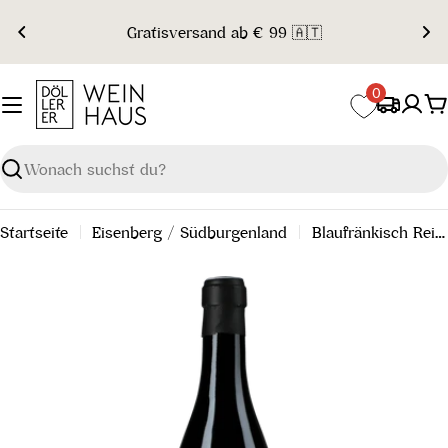
Zum
Gratisversand ab € 99 🇦🇹
Inhalt
springen
0
W
Suchen
Startseite
Eisenberg / Südburgenland
Blaufränkisch Reihburg "r" Reserve 2015