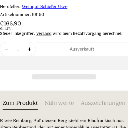
Hersteller:
Weingut Schiefer Uwe
Artikelnummer:
95160
Regulärer
€166,90
Stückpreis
pro
Preis
€111,27
/
l
Steuer inbegriffen.
Versand
wird beim Bezahlvorgang berechnet.
Menge
Ausverkauft
Menge für Blaufränkisch Reihburg &quot;r&quot; 
Menge für Blaufränkisch Reihburg &quot
Zum Produkt
Nährwerte
Auszeichnungen
R wie Reihburg. Auf diesem Berg steht ein Blaufränkisch aus
altem Rebbestand, der mit einer Mineralik ausgestattet ist, die