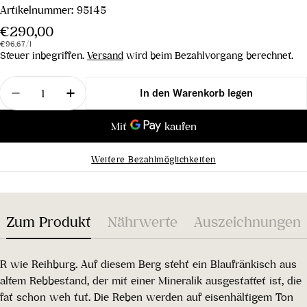
Artikelnummer:
95145
Regulärer
€290,00
Stückpreis
pro
Preis
€96,67
/
l
Steuer inbegriffen.
Versand
wird beim Bezahlvorgang berechnet.
Menge
In den Warenkorb legen
Menge für Blaufränkisch Reihburg &quot;R&quot; 
Menge für Blaufränkisch Reihburg &quo
Weitere Bezahlmöglichkeiten
Zum Produkt
Nährwerte
Auszeichnungen
R wie Reihburg. Auf diesem Berg steht ein Blaufränkisch aus
altem Rebbestand, der mit einer Mineralik ausgestattet ist, die
fat schon weh tut. Die Reben werden auf eisenhältigem Ton