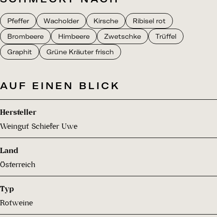
Pfeffer
Wacholder
Kirsche
Ribisel rot
Brombeere
Himbeere
Zwetschke
Trüffel
Graphit
Grüne Kräuter frisch
AUF EINEN BLICK
Hersteller
Weingut Schiefer Uwe
Land
Österreich
Typ
Rotweine