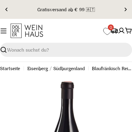
Zum
Gratisversand ab € 99 🇦🇹
Inhalt
springen
0
W
Suchen
Startseite
Eisenberg / Südburgenland
Blaufränkisch Reihburg "R" 2012