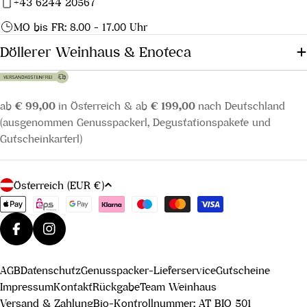
+43 6244 20567
MO bis FR: 8.00 - 17.00 Uhr
Döllerer Weinhaus & Enoteca
ab
€ 99,00
in Österreich & ab
€ 199,00
nach Deutschland
(ausgenommen Genusspackerl, Degustationspakete und
Gutscheinkarterl)
L
Österreich (EUR €)
a
Zahlungsmethoden
n
d
Facebook
Instagram
/
AGB
Datenschutz
Genusspacker-Lieferservice
Gutscheine
R
Impressum
Kontakt
Rückgabe
Team Weinhaus
e
Versand & Zahlung
Bio-Kontrollnummer: AT BIO 501