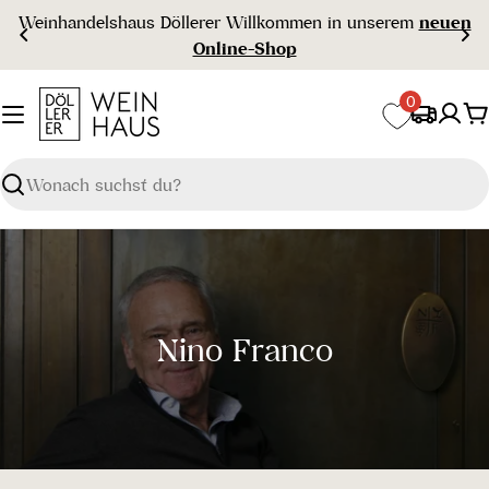
Zum
Weinhandelshaus Döllerer Willkommen in unserem
neuen
Inhalt
Online-Shop
springen
0
W
Suchen
S
Nino Franco
a
m
m