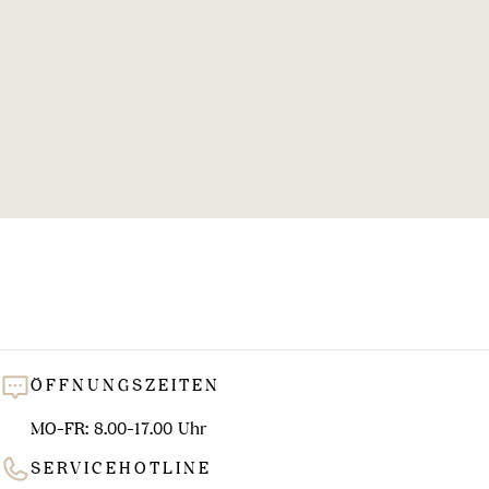
l
u
n
g
:
ÖFFNUNGSZEITEN
MO-FR: 8.00-17.00 Uhr
SERVICEHOTLINE