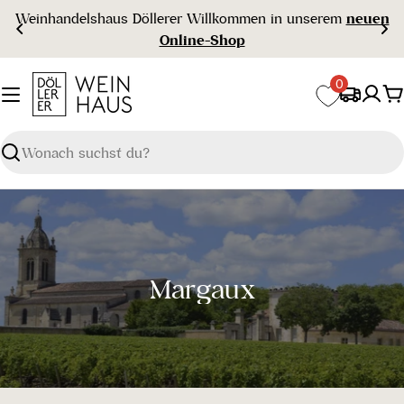
Zum
Weinhandelshaus Döllerer Willkommen in unserem
neuen
Inhalt
Online-Shop
springen
0
W
Suchen
S
Margaux
a
m
m