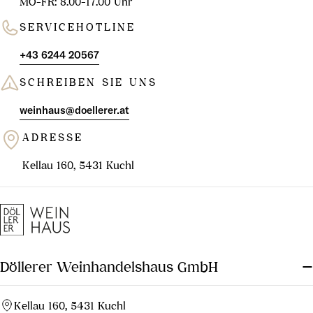
MO-FR: 8.00-17.00 Uhr
Weine wird durch die extrem
kargen Kiesböden und die sehr
SERVICEHOTLINE
geschützte Lage der Reben
erzielt.
+43 6244 20567
SCHREIBEN SIE UNS
Der einzige bedeutende
Weißwein dieser Appellation
weinhaus@doellerer.at
ist der als Bordeaux AOC
ADRESSE
verkaufte "Pavillon Blanc" des
Châteaus Margaux. Als
Kellau 160, 5431 Kuchl
Rebsorten sind, wie im
gesamten Bordelais, Cabernet-
Sauvignon, Cabernet Franc,
Carménère, Merlot, Malbec
sowie Petit Verdot zugelassen.
Döllerer Weinhandelshaus GmbH
Kellau 160, 5431 Kuchl