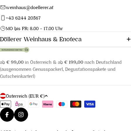
weinhaus@doellerer.at
+43 6244 20567
MO bis FR: 8.00 - 17.00 Uhr
Döllerer Weinhaus & Enoteca
ab
€ 99,00
in Österreich & ab
€ 199,00
nach Deutschland
(ausgenommen Genusspackerl, Degustationspakete und
Gutscheinkarterl)
L
Österreich (EUR €)
a
Zahlungsmethoden
n
d
Facebook
Instagram
/