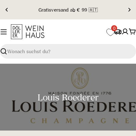
Zum
Gratisversand ab € 99 🇦🇹
Inhalt
springen
0
W
Suchen
S
Louis Roederer
a
m
m