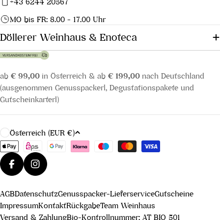
+43 6244 20567
MO bis FR: 8.00 - 17.00 Uhr
Döllerer Weinhaus & Enoteca
ab
€ 99,00
in Österreich & ab
€ 199,00
nach Deutschland
(ausgenommen Genusspackerl, Degustationspakete und
Gutscheinkarterl)
L
Österreich (EUR €)
a
Zahlungsmethoden
n
d
Facebook
Instagram
/
AGB
Datenschutz
Genusspacker-Lieferservice
Gutscheine
R
Impressum
Kontakt
Rückgabe
Team Weinhaus
e
Versand & Zahlung
Bio-Kontrollnummer: AT BIO 501