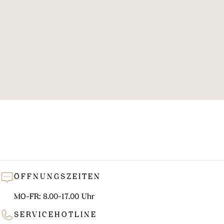
l
u
n
g
:
ÖFFNUNGSZEITEN
MO-FR: 8.00-17.00 Uhr
SERVICEHOTLINE