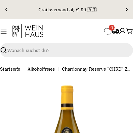
Zum
Gratisversand ab € 99 🇦🇹
Inhalt
springen
0
W
Suchen
Startseite
Alkoholfreies
Chardonnay Reserve "CHRD" ZERO POINT FIVE