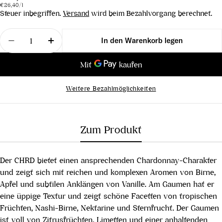
Stückpreis
pro
Preis
€26,40
/
l
Steuer inbegriffen.
Versand
wird beim Bezahlvorgang berechnet.
Menge
In den Warenkorb legen
Menge für Chardonnay Reserve &quot;CHRD&quot
Menge für Chardonnay Reserve &quot;
Weitere Bezahlmöglichkeiten
Zum Produkt
Der CHRD bietet einen ansprechenden Chardonnay-Charakter
und zeigt sich mit reichen und komplexen Aromen von Birne,
Apfel und subtilen Anklängen von Vanille. Am Gaumen hat er
eine üppige Textur und zeigt schöne Facetten von tropischen
Früchten, Nashi-Birne, Nektarine und Sternfrucht. Der Gaumen
ist voll von Zitrusfrüchten, Limetten und einer anhaltenden