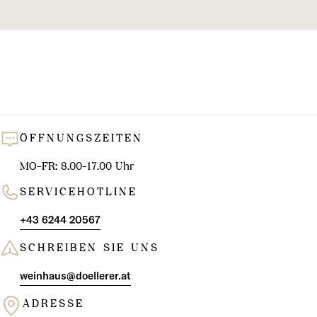
l
u
n
g
:
ÖFFNUNGSZEITEN
MO-FR: 8.00-17.00 Uhr
SERVICEHOTLINE
+43 6244 20567
SCHREIBEN SIE UNS
weinhaus@doellerer.at
ADRESSE