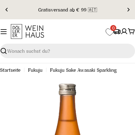
Zum
Gratisversand ab € 99 🇦🇹
Inhalt
springen
0
W
Suchen
Startseite
Fukuju
Fukuju Sake Awasaki Sparkling