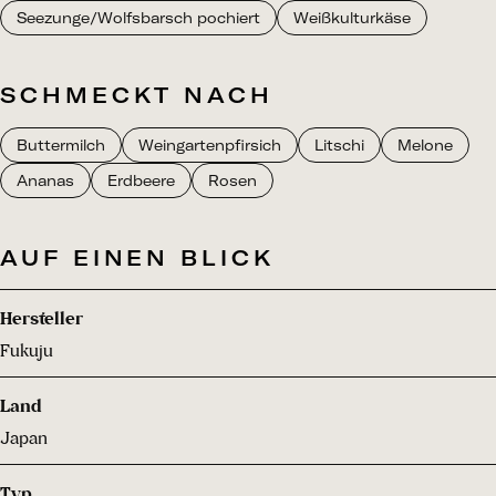
Seezunge/Wolfsbarsch pochiert
Weißkulturkäse
SCHMECKT NACH
Buttermilch
Weingartenpfirsich
Litschi
Melone
Ananas
Erdbeere
Rosen
AUF EINEN BLICK
Hersteller
Fukuju
Land
Japan
Typ