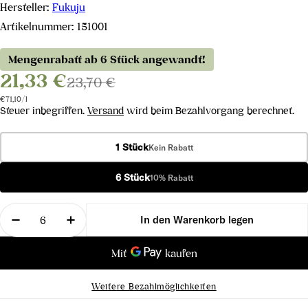
Hersteller:
Fukuju
Artikelnummer:
151001
Mengenrabatt ab 6 Stück angewandt!
21,33 €
23,70 €
Stückpreis
pro
€71,10
/
l
Steuer inbegriffen.
Versand
wird beim Bezahlvorgang berechnet.
1 Stück
Kein Rabatt
6 Stück
10% Rabatt
Menge
In den Warenkorb legen
Menge für Fukuju Sake Awasaki Sparkling verring
Menge für Fukuju Sake Awasaki Sparkli
Weitere Bezahlmöglichkeiten