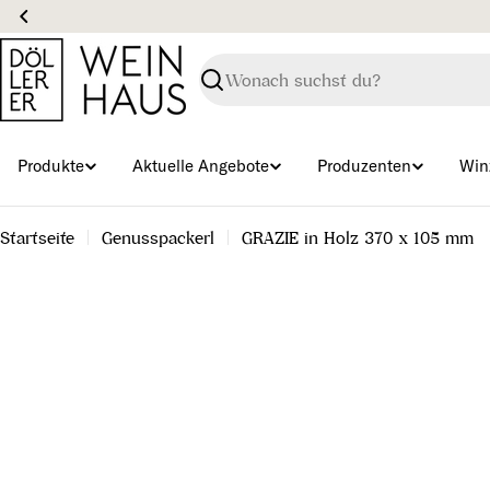
Zum
Inhalt
springen
Suchen
Produkte
Aktuelle Angebote
Produzenten
Win
Startseite
Genusspackerl
GRAZIE in Holz 370 x 105 mm