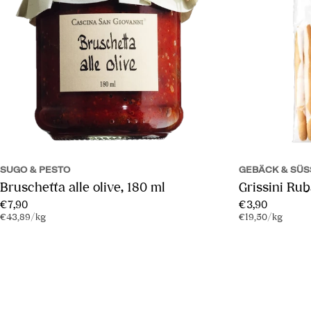
SUGO & PESTO
GEBÄCK & SÜSS
Bruschetta alle olive, 180 ml
Grissini Rub
Regulärer
€7,90
Regulärer
€3,90
Stückpreis
pro
Stückpreis
pro
€43,89
/
kg
€19,50
/
kg
Preis
Preis