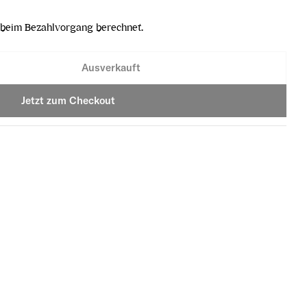
beim Bezahlvorgang berechnet.
Ausverkauft
olz 370 x 105 mm verringern
AZIE in Holz 370 x 105 mm erhöhen
Jetzt zum Checkout