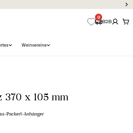
0
B2B
Wa
rtes
Weinvereine
z 370 x 105 mm
uss-Packerl-Anhänger