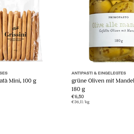
ES
ANTIPASTI & EINGELEGTES
atà Mini, 100 g
grüne Oliven mit Mandeln
180 g
Regulärer
€6,50
Stückpreis
pro
€36,11
/
kg
Preis