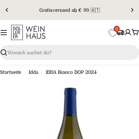
Zum
Gratisversand ab € 99 🇦🇹
Inhalt
springen
0
W
Suchen
Startseite
Idda
IDDA Bianco DOP 2024