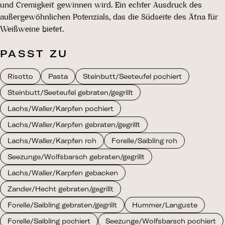
und Cremigkeit gewinnen wird. Ein echter Ausdruck des
außergewöhnlichen Potenzials, das die Südseite des Ätna für
Weißweine bietet.
PASST ZU
Risotto
Pasta
Steinbutt/Seeteufel pochiert
Steinbutt/Seeteufel gebraten/gegrillt
Lachs/Waller/Karpfen pochiert
Lachs/Waller/Karpfen gebraten/gegrillt
Lachs/Waller/Karpfen roh
Forelle/Saibling roh
Seezunge/Wolfsbarsch gebraten/gegrillt
Lachs/Waller/Karpfen gebacken
Zander/Hecht gebraten/gegrillt
Forelle/Saibling gebraten/gegrillt
Hummer/Languste
Forelle/Saibling pochiert
Seezunge/Wolfsbarsch pochiert