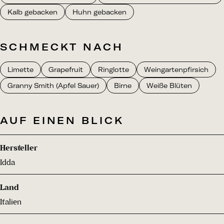
Kalb gebacken
Huhn gebacken
SCHMECKT NACH
Limette
Grapefruit
Ringlotte
Weingartenpfirsich
Granny Smith (Apfel Sauer)
Birne
Weiße Blüten
AUF EINEN BLICK
Hersteller
Idda
Land
Italien