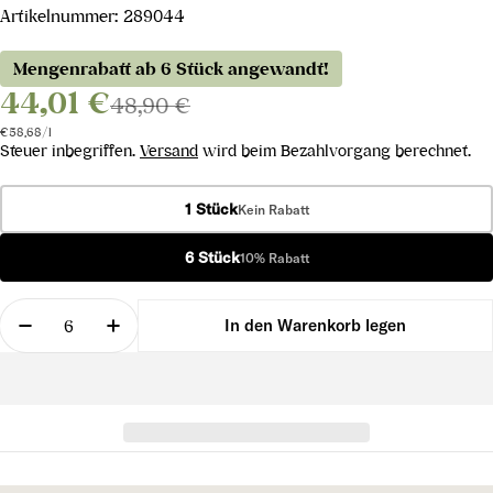
Artikelnummer:
289044
Mengenrabatt ab 6 Stück angewandt!
44,01 €
48,90 €
Stückpreis
pro
€58,68
/
l
Steuer inbegriffen.
Versand
wird beim Bezahlvorgang berechnet.
1 Stück
Kein Rabatt
6 Stück
10% Rabatt
Menge
In den Warenkorb legen
Menge für IDDA Bianco DOP 2024 verringern
Menge für IDDA Bianco DOP 2024 erhöh