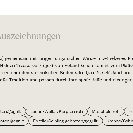
Auszeichnungen
c) gemeinsam mit jungen, ungarischen Winzern betriebenes Proj
den Treasures Projekt von Roland Velich kommt vom Plattense
n, denn auf den vulkanischen Böden wird bereits seit Jahrhund
roße Tradition und passen durch ihre späte Reife und niedrige
en/gegrillt
Lachs/Waller/Karpfen roh
Muscheln roh
Fo
ten/gegrillt
Forelle/Saibling gebraten/gegrillt
Krebse/Sch