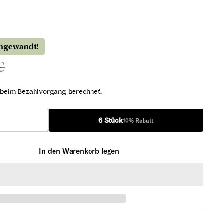
angewandt!
€
beim Bezahlvorgang berechnet.
6 Stück
10% Rabatt
In den Warenkorb legen
3 - hidden treasures 2022 verringern
aton Nr. 3 - hidden treasures 2022 erhöhen