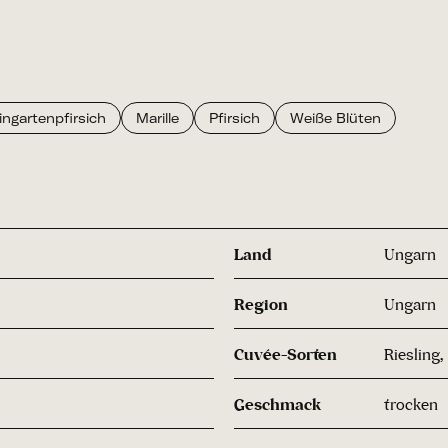
ngartenpfirsich
Marille
Pfirsich
Weiße Blüten
Land
Ungarn
Region
Ungarn
Cuvée-Sorten
Riesling,
Geschmack
trocken