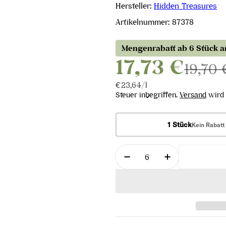
Hersteller:
Hidden Treasures
Artikelnummer:
87378
Mengenrabatt ab 6 Stück 
17,73 €
19,70 
Stückpreis
pro
€23,64
/
l
Steuer inbegriffen.
Versand
wird 
1 Stück
Kein Rabatt
Menge
Menge für Balaton Nr. 
Menge für Bal