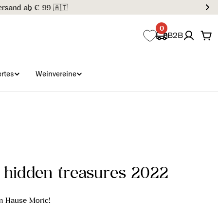
0
B2B
Wa
rtes
Weinvereine
- hidden treasures 2022
m Hause Moric!