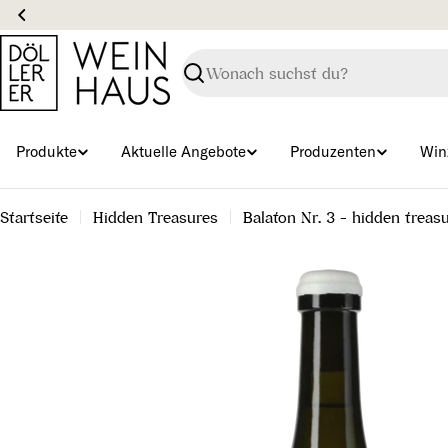
Zum
Inhalt
springen
Suchen
Produkte
Aktuelle Angebote
Produzenten
Win
Startseite
Hidden Treasures
Balaton Nr. 3 - hidden treas