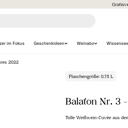
Gratisversand ab € 99 🇦🇹
zer im Fokus
Geschenkideen
Weinabo
Wissenswe
ures 2022
Flaschengröße: 0.75 L
Balaton Nr. 3 
Tolle Weißwein-Cuvée aus de