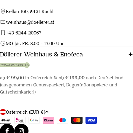
Kellau 160, 5431 Kuchl
weinhaus@doellerer.at
+43 6244 20567
MO bis FR: 8.00 - 17.00 Uhr
Döllerer Weinhaus & Enoteca
ab
€ 99,00
in Österreich & ab
€ 199,00
nach Deutschland
(ausgenommen Genusspackerl, Degustationspakete und
Gutscheinkarterl)
L
Österreich (EUR €)
a
Zahlungsmethoden
n