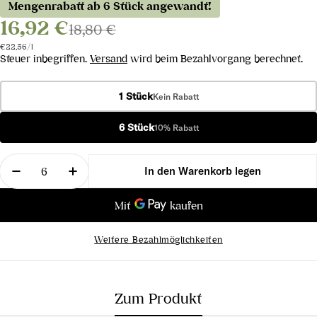
Mengenrabatt ab 6 Stück angewandt!
16,92 €
18,80 €
Stückpreis
pro
€22,56
/
l
Steuer inbegriffen.
Versand
wird beim Bezahlvorgang berechnet.
1 Stück
Kein Rabatt
6 Stück
10% Rabatt
Menge
In den Warenkorb legen
Menge für Zeronimo Zweigelt entalkoholisierter R
Menge für Zeronimo Zweigelt entalkoholi
Weitere Bezahlmöglichkeiten
Zum Produkt