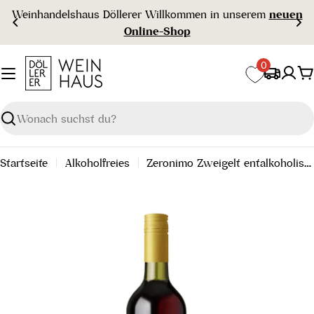
Zum
Weinhandelshaus Döllerer Willkommen in unserem
neuen
Inhalt
Online-Shop
springen
0
W
Suchen
Startseite
Alkoholfreies
Zeronimo Zweigelt entalkoholisierter Rotwein