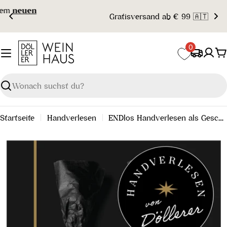
Zum
Gratisversand ab € 99 🇦🇹
Inhalt
springen
0
W
Suchen
Startseite
Handverlesen
ENDlos Handverlesen als Geschenk (regelmäßige Abbuchung)