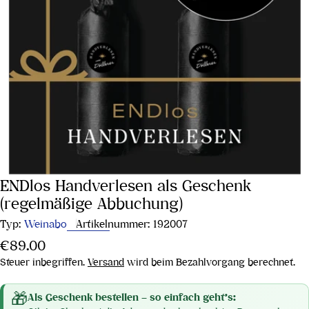
ENDlos Handverlesen als Geschenk
(regelmäßige Abbuchung)
Typ:
Weinabo
Artikelnummer:
192007
Regulärer
€89.00
Preis
Steuer inbegriffen.
Versand
wird beim Bezahlvorgang berechnet.
🎁
Als Geschenk bestellen – so einfach geht’s: