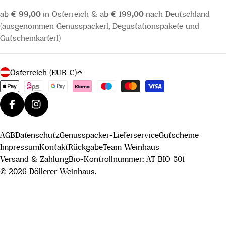
ab
€ 99,00
in Österreich & ab
€ 199,00
nach Deutschland
(ausgenommen Genusspackerl, Degustationspakete und
Gutscheinkarterl)
L
Österreich (EUR €)
a
Zahlungsmethoden
n
d
Facebook
Instagram
/
AGB
Datenschutz
Genusspacker-Lieferservice
Gutscheine
R
Impressum
Kontakt
Rückgabe
Team Weinhaus
e
Versand & Zahlung
Bio-Kontrollnummer: AT BIO 501
g
© 2026
Döllerer Weinhaus
.
i
o
n