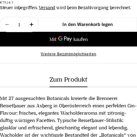
Stückpreis
pro
Preis
€79,14
/
l
Steuer inbegriffen.
Versand
wird beim Bezahlvorgang berechnet.
Menge
In den Warenkorb legen
Menge für Blue Gin verringern
Menge für Blue Gin erhöhen
Weitere Bezahlmöglichkeiten
Zum Produkt
Mit 27 ausgesuchten Botanicals kreierte die Brennerei
Reisetbauer aus Axberg in Oberösterreich einen perfekten Gin-
Flavour: frisches, elegantes Wacholderaroma mit zitronig-
duftig würzigen Facetten. Typische Reisetbauer-Stilistik:
glasklar und erfrischend, gleichzeitig elegant und lebendig.
Wacholder ist der wichtigste Bestandteil der „Botanicals“ von