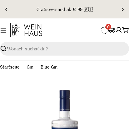
Zum
Gratisversand ab € 99 🇦🇹
Inhalt
springen
0
W
Suchen
Startseite
Gin
Blue Gin