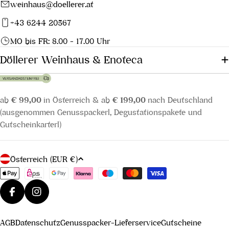
weinhaus@doellerer.at
+43 6244 20567
MO bis FR: 8.00 - 17.00 Uhr
Döllerer Weinhaus & Enoteca
ab
€ 99,00
in Österreich & ab
€ 199,00
nach Deutschland
(ausgenommen Genusspackerl, Degustationspakete und
Gutscheinkarterl)
L
Österreich (EUR €)
a
Zahlungsmethoden
n
d
Facebook
Instagram
/
AGB
Datenschutz
Genusspacker-Lieferservice
Gutscheine
R