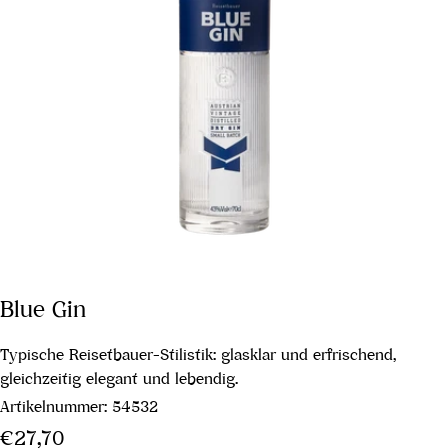
Blue Gin
Typische Reisetbauer-Stilistik: glasklar und erfrischend,
gleichzeitig elegant und lebendig.
Artikelnummer:
54532
Regulärer
€27,70