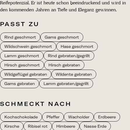
Reifepotenzial. Er ist heute schon beeindruckend und wird in
den kommenden Jahren an Tiefe und Eleganz gewinnen.
PASST ZU
Rind geschmort
Gams geschmort
Wildschwein geschmort
Hase geschmort
Lamm geschmort
Rind gebraten/gegrillt
Hirsch geschmort
Hirsch gebraten
Wildgeflügel gebraten
Wildente gebraten
Gams gebraten
Lamm gebraten/gegrillt
SCHMECKT NACH
Kochschokolade
Pfeffer
Wacholder
Erdbeere
Kirsche
Ribisel rot
Himbeere
Nasse Erde