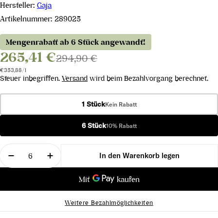
Hersteller:
Gaja
Artikelnummer:
289025
Mengenrabatt ab 6 Stück angewandt!
265,41 €
294,90 €
Stückpreis
pro
€353,88
/
l
Steuer inbegriffen.
Versand
wird beim Bezahlvorgang berechnet.
1 Stück
Kein Rabatt
6 Stück
10% Rabatt
Menge
In den Warenkorb legen
Menge für Barbaresco DOP 2022 verringern
Menge für Barbaresco DOP 2022 erhöhe
Weitere Bezahlmöglichkeiten