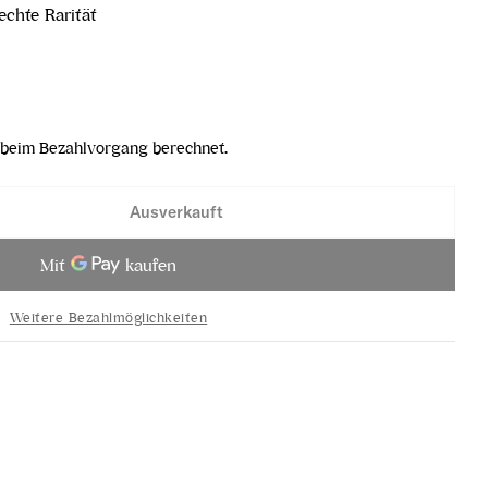
echte Rarität
beim Bezahlvorgang berechnet.
Ausverkauft
a Annamaria Clementi RS DOCG 1980 verringern
anciacorta Annamaria Clementi RS DOCG 1980 erhö
Weitere Bezahlmöglichkeiten