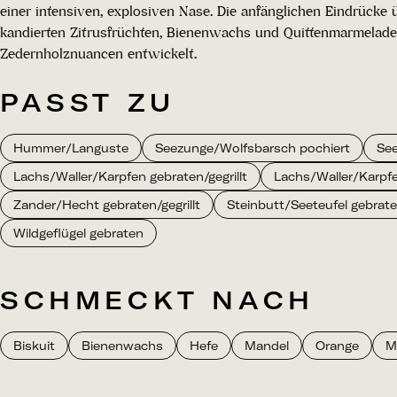
einer intensiven, explosiven Nase. Die anfänglichen Eindrück
kandierten Zitrusfrüchten, Bienenwachs und Quittenmarmelade
Zedernholznuancen entwickelt.
PASST ZU
Hummer/Languste
Seezunge/Wolfsbarsch pochiert
See
Lachs/Waller/Karpfen gebraten/gegrillt
Lachs/Waller/Karpf
Zander/Hecht gebraten/gegrillt
Steinbutt/Seeteufel gebraten
Wildgeflügel gebraten
SCHMECKT NACH
Biskuit
Bienenwachs
Hefe
Mandel
Orange
M