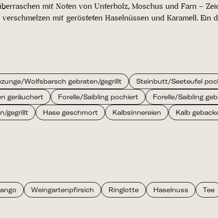
e überraschen mit Noten von Unterholz, Moschus und Farn – Zei
 verschmelzen mit gerösteten Haselnüssen und Karamell. Ein d
zunge/Wolfsbarsch gebraten/gegrillt
Steinbutt/Seeteufel poc
en geräuchert
Forelle/Saibling pochiert
Forelle/Saibling geb
/gegrillt
Hase geschmort
Kalbsinnereien
Kalb geback
ango
Weingartenpfirsich
Ringlotte
Haselnuss
Tee