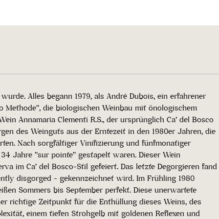
 wurde. Alles begann 1979, als André Dubois, ein erfahrener
sco Methode", die biologischen Weinbau mit önologischem
ein Annamaria Clementi R.S., der ursprünglich Ca’ del Bosco
gen des Weinguts aus der Erntezeit in den 1980er Jahren, die
en. Nach sorgfältiger Vinifizierung und fünfmonatiger
 34 Jahre "sur pointe" gestapelt waren. Dieser Wein
 im Ca’ del Bosco-Stil gefeiert. Das letzte Degorgieren fand
ntly disgorged - gekennzeichnet wird. Im Frühling 1980
heißen Sommers bis September perfekt. Diese unerwartete
r richtige Zeitpunkt für die Enthüllung dieses Weins, des
lexität, einem tiefen Strohgelb mit goldenen Reflexen und