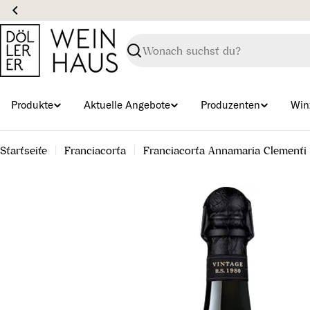
Zum
Inhalt
springen
Suchen
Produkte
Aktuelle Angebote
Produzenten
Win
Startseite
Franciacorta
Franciacorta Annamaria Clement