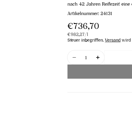
nach 42 Jahren Reifezeit eine 
Artikelnummer:
24131
Regulärer
€736,70
Stückpreis
pro
€982,27
/
l
Preis
Steuer inbegriffen.
Versand
wird 
Menge
Menge für Franciacort
Menge für Fr