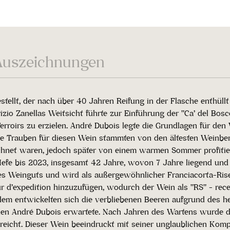
Auszeichnungen
stellt, der nach über 40 Jahren Reifung in der Flasche enthüllt
izio Zanellas Weitsicht führte zur Einführung der "Ca’ del Bo
irs zu erzielen. André Dubois legte die Grundlagen für den W
ie Trauben für diesen Wein stammten von den ältesten Weinber
hnet waren, jedoch später von einem warmen Sommer profitiert
 Hefe bis 2023, insgesamt 42 Jahre, wovon 7 Jahre liegend und
 Weinguts und wird als außergewöhnlicher Franciacorta-Riserva
r d’expedition hinzuzufügen, wodurch der Wein als "RS" - rece
zdem entwickelten sich die verbliebenen Beeren aufgrund des 
 den André Dubois erwartete. Nach Jahren des Wartens wurde de
reicht. Dieser Wein beeindruckt mit seiner unglaublichen Komp