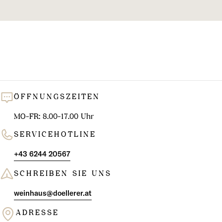
l
u
n
g
:
ÖFFNUNGSZEITEN
MO-FR: 8.00-17.00 Uhr
SERVICEHOTLINE
+43 6244 20567
SCHREIBEN SIE UNS
weinhaus@doellerer.at
ADRESSE