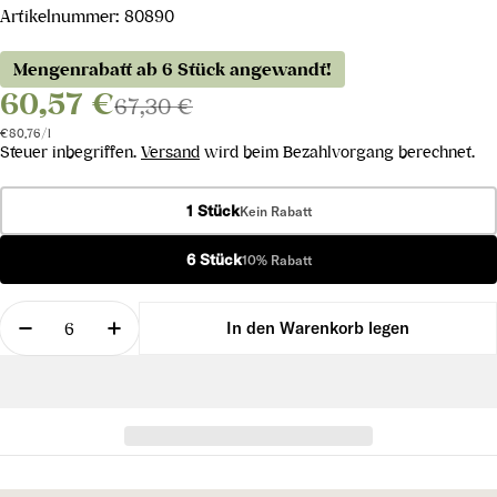
Artikelnummer:
80890
Mengenrabatt ab 6 Stück angewandt!
60,57 €
67,30 €
Stückpreis
pro
€80,76
/
l
Steuer inbegriffen.
Versand
wird beim Bezahlvorgang berechnet.
1 Stück
Kein Rabatt
6 Stück
10% Rabatt
Menge
In den Warenkorb legen
Menge für L’Âme Soeur Syrah de Seyssuel 2020 ve
Menge für L’Âme Soeur Syrah de Seyssu