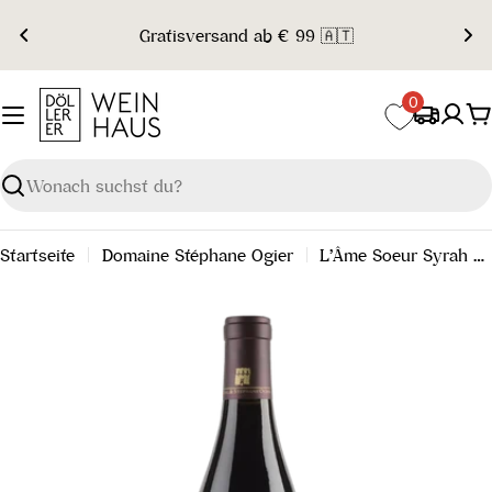
Zum
Gratisversand ab € 99 🇦🇹
Inhalt
springen
0
W
Suchen
Startseite
Domaine Stéphane Ogier
L’Âme Soeur Syrah de Seyssuel 2020