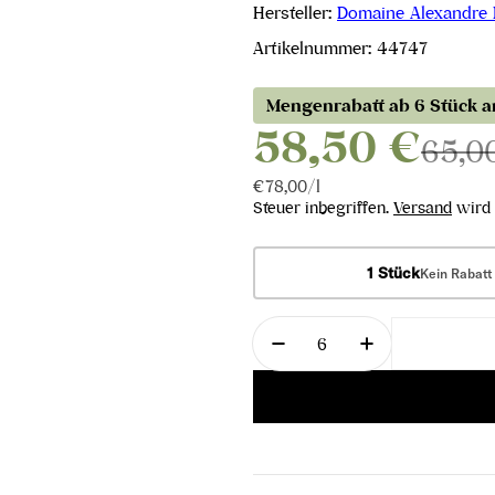
Hersteller:
Domaine Alexandre
Artikelnummer:
44747
Mengenrabatt ab 6 Stück 
58,50 €
65,0
Stückpreis
pro
€78,00
/
l
Steuer inbegriffen.
Versand
wird 
1 Stück
Kein Rabatt
Menge
Menge für Rosé Assembl
Menge für Ro