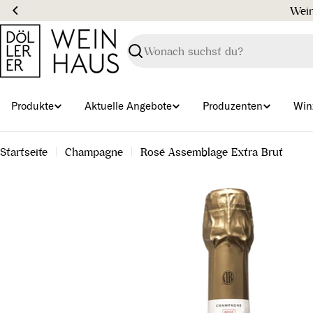
Zum
Wein
Inhalt
springen
Suchen
Produkte
Aktuelle Angebote
Produzenten
Win
Startseite
Champagne
Rosé Assemblage Extra Brut