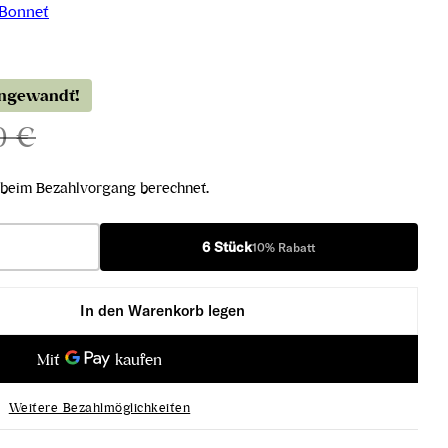
 Bonnet
angewandt!
0 €
beim Bezahlvorgang berechnet.
6 Stück
10% Rabatt
In den Warenkorb legen
age Extra Brut verringern
sé Assemblage Extra Brut erhöhen
Weitere Bezahlmöglichkeiten