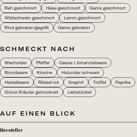
Reh geschmort
Hase geschmort
Gams geschmort
Wildschwein geschmort
Lamm geschmort
Rind gebraten/gegrillt
Gams gebraten
SCHMECKT NACH
Wacholder
Pfeffer
Cassis I Johannisbeere
Brombeere
Kirsche
Holunder schwarz
Heidelbeere
Ribisel rot
Graphit
Trüffel
Paprika
Grüne Kräuter getrocknet
Liebstöckel
AUF EINEN BLICK
Hersteller