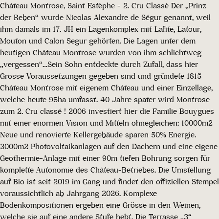
Château Montrose, Saint Estèphe - 2. Cru Classè Der „Prinz
der Reben“ wurde Nicolas Alexandre de Ségur genannt, weil
ihm damals im 17. JH ein Lagenkomplex mit Lafite, Latour,
Mouton und Calon Segur gehörten. Die Lagen unter dem
heutigen Château Montrose wurden von ihm schlichtweg
„vergessen“…Sein Sohn entdeckte durch Zufall, dass hier
Grosse Voraussetzungen gegeben sind und gründete 1815
Château Montrose mit eigenem Château und einer Einzellage,
welche heute 95ha umfasst. 40 Jahre später wird Montrose
zum 2. Cru classé ! 2006 investiert hier die Familie Bouygues
mit einer enormen Vision und Mitteln ohnegleichen: 10000m2
Neue und renovierte Kellergebäude sparen 50% Energie.
3000m2 Photovoltaikanlagen auf den Dächern und eine eigene
Geothermie-Anlage mit einer 90m tiefen Bohrung sorgen für
komplette Autonomie des Château-Betriebes. Die Umstellung
auf Bio ist seit 2019 im Gang und findet den offiziellen Stempel
voraussichtlich ab Jahrgang 2026. Komplexe
Bodenkompositionen ergeben eine Grösse in den Weinen,
welche sie auf eine andere Stufe hebt. Die Terrasse „3“