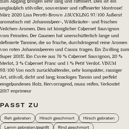
zum Abgang bringen sehr lang und raffiniert. Dies ist ein
unglaublich stilvoller, souveräner und raffinierter Montrose!
März 2020 Lisa Perotti-Brown J.SUCKLING 97/100 Äußerst
aromatisch mit Johannisbeer-, Wildkräuter- und frischen
Veilchen-Aromen. Dies ist königlicher Cabernet Sauvignon
vom Feinsten. Der Gaumen hat unerschütterlich lange und
definierte Tannine, die so frische, durchdringend reine Aromen
von roten Johannisbeeren und Cassis tragen. Ein Zwilling zum
Super 2015!. Ein Cuvèe aus 76 % Cabernet Sauvignon, 20 %
Merlot, 3 % Cabernet Franc und 1 % Petit Verdot. VINUM
95/100 Von noch zurückhaltender, sehr kompakter, rassiger
Art, stilvoll, dicht und lang; knackiges Tannin und perfekt
eingebundenes Holz. Hervorragend, muss reifen. Verkostet
2017 enprimeur
PASST ZU
Reh gebraten
Hirsch geschmort
Hirsch gebraten
Lamm gebraten/gegrillt
Rind geschmort