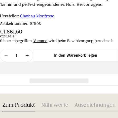
Tannin und perfekt eingebundenes Holz. Hervorragend!
Hersteller:
Chateau Montrose
Artikelnummer:
57940
Regulärer
€1.661,50
Stückpreis
pro
Preis
€276,92
/
l
Steuer inbegriffen.
Versand
wird beim Bezahlvorgang berechnet.
Menge
In den Warenkorb legen
Menge für Château Montrose 2. Grand Cru Classé 
Menge für Château Montrose 2. Grand C
Zum Produkt
Nährwerte
Auszeichnungen