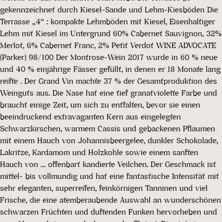
gekennzeichnet durch Kiesel-Sande und Lehm-Kiesböden Die
Terrasse „4“ : kompakte Lehmböden mit Kiesel, Eisenhaltiger
Lehm mit Kiesel im Untergrund 60% Cabernet Sauvignon, 32%
Merlot, 6% Cabernet Franc, 2% Petit Verdot WINE ADVOCATE
(Parker) 98/100 Der Montrose-Wein 2017 wurde in 60 % neue
und 40 % einjährige Fässer gefüllt, in denen er 18 Monate lang
reifte . Der Grand Vin machte 37 % der Gesamtproduktion des
Weinguts aus. Die Nase hat eine tief granatviolette Farbe und
braucht einige Zeit, um sich zu entfalten, bevor sie einen
beeindruckend extravaganten Kern aus eingelegten
Schwarzkirschen, warmem Cassis und gebackenen Pflaumen
mit einem Hauch von Johannisbeergelee, dunkler Schokolade,
Lakritze, Kardamom und Holzkohle sowie einem sanften
Hauch von … offenbart kandierte Veilchen. Der Geschmack ist
mittel- bis vollmundig und hat eine fantastische Intensität mit
sehr eleganten, superreifen, feinkörnigen Tanninen und viel
Frische, die eine atemberaubende Auswahl an wunderschönen
schwarzen Früchten und duftenden Funken hervorheben und