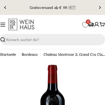
Zum
Gratisversand ab € 99 🇦🇹
Inhalt
springen
0
W
Suchen
Startseite
Bordeaux
Château Montrose 2. Grand Cru Classé 2017