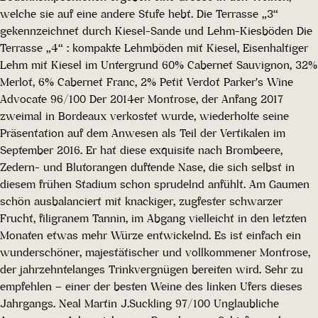
welche sie auf eine andere Stufe hebt. Die Terrasse „3“
gekennzeichnet durch Kiesel-Sande und Lehm-Kiesböden Die
Terrasse „4“ : kompakte Lehmböden mit Kiesel, Eisenhaltiger
Lehm mit Kiesel im Untergrund 60% Cabernet Sauvignon, 32%
Merlot, 6% Cabernet Franc, 2% Petit Verdot Parker's Wine
Advocate 96/100 Der 2014er Montrose, der Anfang 2017
zweimal in Bordeaux verkostet wurde, wiederholte seine
Präsentation auf dem Anwesen als Teil der Vertikalen im
September 2016. Er hat diese exquisite nach Brombeere,
Zedern- und Blutorangen duftende Nase, die sich selbst in
diesem frühen Stadium schon sprudelnd anfühlt. Am Gaumen
schön ausbalanciert mit knackiger, zugfester schwarzer
Frucht, filigranem Tannin, im Abgang vielleicht in den letzten
Monaten etwas mehr Würze entwickelnd. Es ist einfach ein
wunderschöner, majestätischer und vollkommener Montrose,
der jahrzehntelanges Trinkvergnügen bereiten wird. Sehr zu
empfehlen – einer der besten Weine des linken Ufers dieses
Jahrgangs. Neal Martin J.Suckling 97/100 Unglaubliche