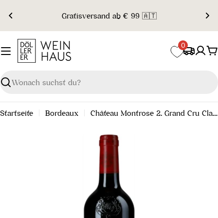
Zum
Gratisversand ab € 99 🇦🇹
Inhalt
springen
0
W
Suchen
Startseite
Bordeaux
Château Montrose 2. Grand Cru Classé 2014