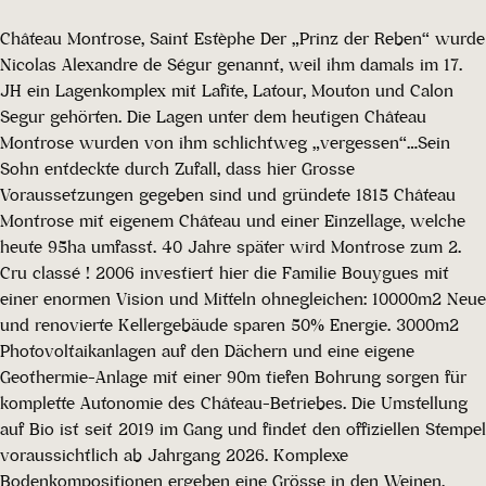
Château Montrose, Saint Estèphe Der „Prinz der Reben“ wurde
Nicolas Alexandre de Ségur genannt, weil ihm damals im 17.
JH ein Lagenkomplex mit Lafite, Latour, Mouton und Calon
Segur gehörten. Die Lagen unter dem heutigen Château
Montrose wurden von ihm schlichtweg „vergessen“…Sein
Sohn entdeckte durch Zufall, dass hier Grosse
Voraussetzungen gegeben sind und gründete 1815 Château
Montrose mit eigenem Château und einer Einzellage, welche
heute 95ha umfasst. 40 Jahre später wird Montrose zum 2.
Cru classé ! 2006 investiert hier die Familie Bouygues mit
einer enormen Vision und Mitteln ohnegleichen: 10000m2 Neue
und renovierte Kellergebäude sparen 50% Energie. 3000m2
Photovoltaikanlagen auf den Dächern und eine eigene
Geothermie-Anlage mit einer 90m tiefen Bohrung sorgen für
komplette Autonomie des Château-Betriebes. Die Umstellung
auf Bio ist seit 2019 im Gang und findet den offiziellen Stempel
voraussichtlich ab Jahrgang 2026. Komplexe
Bodenkompositionen ergeben eine Grösse in den Weinen,