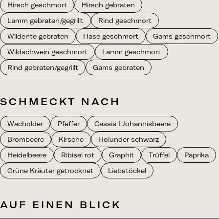
Hirsch geschmort
Hirsch gebraten
Lamm gebraten/gegrillt
Rind geschmort
Wildente gebraten
Hase geschmort
Gams geschmort
Wildschwein geschmort
Lamm geschmort
Rind gebraten/gegrillt
Gams gebraten
SCHMECKT NACH
Wacholder
Pfeffer
Cassis I Johannisbeere
Brombeere
Kirsche
Holunder schwarz
Heidelbeere
Ribisel rot
Graphit
Trüffel
Paprika
Grüne Kräuter getrocknet
Liebstöckel
AUF EINEN BLICK