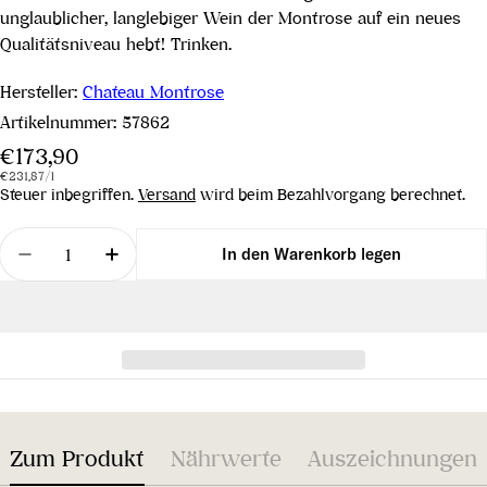
unglaublicher, langlebiger Wein der Montrose auf ein neues
Qualitätsniveau hebt! Trinken.
Hersteller:
Chateau Montrose
Artikelnummer:
57862
Regulärer
€173,90
Stückpreis
pro
Preis
€231,87
/
l
Steuer inbegriffen.
Versand
wird beim Bezahlvorgang berechnet.
Menge
In den Warenkorb legen
Menge für Château Montrose 2. Grand Cru Classé 
Menge für Château Montrose 2. Grand C
Zum Produkt
Nährwerte
Auszeichnungen