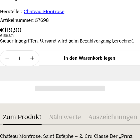
Hersteller:
Chateau Montrose
Artikelnummer:
57698
Regulärer
€119,90
Stückpreis
pro
Preis
€159,87
/
l
Steuer inbegriffen.
Versand
wird beim Bezahlvorgang berechnet.
Menge
In den Warenkorb legen
Menge für Château Montrose 2. Grand Cru Classé 
Menge für Château Montrose 2. Grand C
Zum Produkt
Nährwerte
Auszeichnungen
Château Montrose, Saint Estèphe – 2. Cru Classè Der „Prinz