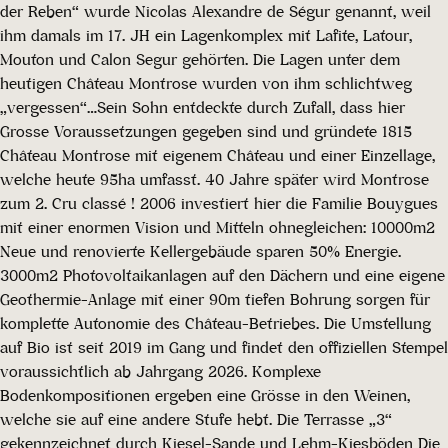
der Reben“ wurde Nicolas Alexandre de Ségur genannt, weil
ihm damals im 17. JH ein Lagenkomplex mit Lafite, Latour,
Mouton und Calon Segur gehörten. Die Lagen unter dem
heutigen Château Montrose wurden von ihm schlichtweg
„vergessen“…Sein Sohn entdeckte durch Zufall, dass hier
Grosse Voraussetzungen gegeben sind und gründete 1815
Château Montrose mit eigenem Château und einer Einzellage,
welche heute 95ha umfasst. 40 Jahre später wird Montrose
zum 2. Cru classé ! 2006 investiert hier die Familie Bouygues
mit einer enormen Vision und Mitteln ohnegleichen: 10000m2
Neue und renovierte Kellergebäude sparen 50% Energie.
3000m2 Photovoltaikanlagen auf den Dächern und eine eigene
Geothermie-Anlage mit einer 90m tiefen Bohrung sorgen für
komplette Autonomie des Château-Betriebes. Die Umstellung
auf Bio ist seit 2019 im Gang und findet den offiziellen Stempel
voraussichtlich ab Jahrgang 2026. Komplexe
Bodenkompositionen ergeben eine Grösse in den Weinen,
welche sie auf eine andere Stufe hebt. Die Terrasse „3“
gekennzeichnet durch Kiesel-Sande und Lehm-Kiesböden Die