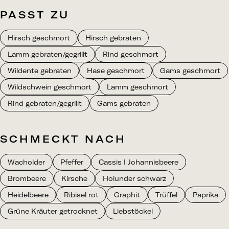
PASST ZU
Hirsch geschmort
Hirsch gebraten
Lamm gebraten/gegrillt
Rind geschmort
Wildente gebraten
Hase geschmort
Gams geschmort
Wildschwein geschmort
Lamm geschmort
Rind gebraten/gegrillt
Gams gebraten
SCHMECKT NACH
Wacholder
Pfeffer
Cassis I Johannisbeere
Brombeere
Kirsche
Holunder schwarz
Heidelbeere
Ribisel rot
Graphit
Trüffel
Paprika
Grüne Kräuter getrocknet
Liebstöckel