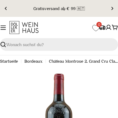
Zum
Gratisversand ab € 99 🇦🇹
Inhalt
springen
0
W
Suchen
Startseite
Bordeaux
Château Montrose 2. Grand Cru Classé 2013