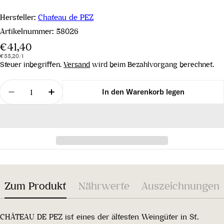
Hersteller:
Chateau de PEZ
Artikelnummer:
58026
Regulärer
€41,40
Stückpreis
pro
Preis
€55,20
/
l
Steuer inbegriffen.
Versand
wird beim Bezahlvorgang berechnet.
Menge
In den Warenkorb legen
Menge für Chateau de Pez 2018 verringern
Menge für Chateau de Pez 2018 erhöhen
Zum Produkt
Nährwerte
Auszeichnungen
CHÂTEAU DE PEZ ist eines der ältesten Weingüter in St.