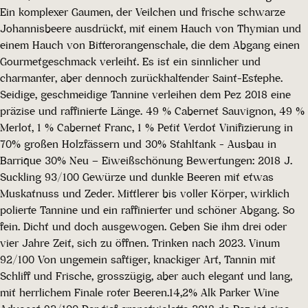
Ein komplexer Gaumen, der Veilchen und frische schwarze
Johannisbeere ausdrückt, mit einem Hauch von Thymian und
einem Hauch von Bitterorangenschale, die dem Abgang einen
Gourmetgeschmack verleiht. Es ist ein sinnlicher und
charmanter, aber dennoch zurückhaltender Saint-Estephe.
Seidige, geschmeidige Tannine verleihen dem Pez 2018 eine
präzise und raffinierte Länge. 49 % Cabernet Sauvignon, 49 %
Merlot, 1 % Cabernet Franc, 1 % Petit Verdot Vinifizierung in
70% großen Holzfässern und 30% Stahltank - Ausbau in
Barrique 30% Neu – Eiweißschönung Bewertungen: 2018 J.
Suckling 93/100 Gewürze und dunkle Beeren mit etwas
Muskatnuss und Zeder. Mittlerer bis voller Körper, wirklich
polierte Tannine und ein raffinierter und schöner Abgang. So
fein. Dicht und doch ausgewogen. Geben Sie ihm drei oder
vier Jahre Zeit, sich zu öffnen. Trinken nach 2023. Vinum
92/100 Von ungemein saftiger, knackiger Art, Tannin mit
Schliff und Frische, grosszügig, aber auch elegant und lang,
mit herrlichem Finale roter Beeren.14,2% Alk Parker Wine