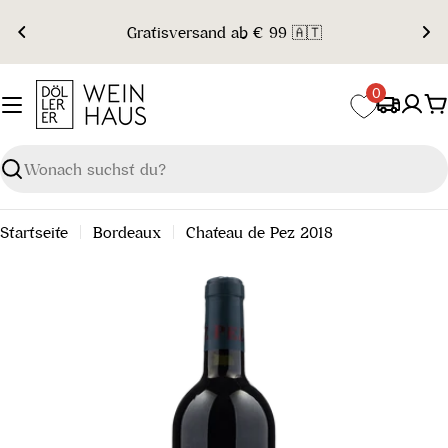
Zum
Gratisversand ab € 99 🇦🇹
Inhalt
springen
0
W
Suchen
Startseite
Bordeaux
Chateau de Pez 2018