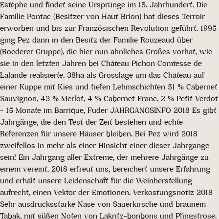
Estèphe und findet seine Ursprünge im 15. Jahrhundert. Die
Familie Pontac (Besitzer von Haut Brion) hat dieses Terroir
erworben und bis zur Französischen Revolution geführt. 1995
ging Pez dann in den Besitz der Familie Rouzeaud über
(Roederer Gruppe), die hier nun ähnliches Großes vorhat, wie
sie in den letzten Jahren bei Château Pichon Comtesse de
Lalande realisierte. 38ha als Grosslage um das Château auf
einer Kuppe mit Kies und tiefen Lehmschichten 51 % Cabernet
Sauvignon, 43 % Merlot, 4 % Cabernet Franc, 2 % Petit Verdot
- 15 Monate im Barrique, Fuder JAHRGANGSINFO 2018 Es gibt
Jahrgänge, die den Test der Zeit bestehen und echte
Referenzen für unsere Häuser bleiben. Bei Pez wird 2018
zweifellos in mehr als einer Hinsicht einer dieser Jahrgänge
sein! Ein Jahrgang aller Extreme, der mehrere Jahrgänge zu
einem vereint. 2018 erfreut uns, bereichert unsere Erfahrung
und erhält unsere Leidenschaft für die Weinherstellung
aufrecht, einen Vektor der Emotionen. Verkostungsnotiz 2018
Sehr ausdrucksstarke Nase von Sauerkirsche und braunem
Tabak, mit süßen Noten von Lakritz-bonbons und Pfingstrose.