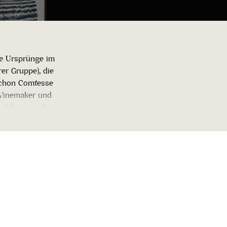
ne Ursprünge im
er Gruppe), die
Pichon Comtesse
 Winemaker und
n Jahren auch
in die Flasche,
st erfolgen.