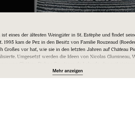
m
l
u
 ist eines der ältesten Weingüter in St. Estèphe und findet sei
t. 1995 kam de Pez in den Besitz von Familie Rouzeaud (Roeder
n
ch Großes vor hat, wie sie in den letzten Jahren auf Château 
alisierte. Umgesetzt werden die Ideen von Nicolas Glumineau,
g
ger von Château Pichon Comtesse de Lalande, der seit einige
 managt. Mit dem Jahrgang 2018 kommt erstmals jene Stilistik 
Mehr anzeigen
:
Glumineau steht und auch die Umstellung auf Bio wird demnäch