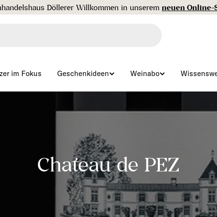
Gratisversand ab € 99 🇦🇹
zer im Fokus
Geschenkideen
Weinabo
Wissenswe
S
Chateau de PEZ
a
m