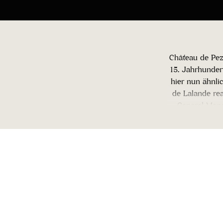
Château de Pez
15. Jahrhunder
hier nun ähnli
de Lalande re
General Mana
Château de Pez
welche für 