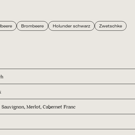
lbeere
Brombeere
Holunder schwarz
Zwetschke
ch
x
 Sauvignon, Merlot, Cabernet Franc