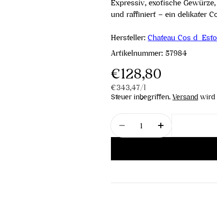
Expressiv, exotische Gewürze, 
und raffiniert – ein delikater 
Hersteller:
Chateau Cos d´Esto
Artikelnummer:
57984
Regulärer
€128,80
Stückpreis
pro
€343,47
/
l
Preis
Steuer inbegriffen.
Versand
wird 
Menge
Menge für Château Cos 
Menge für Châ