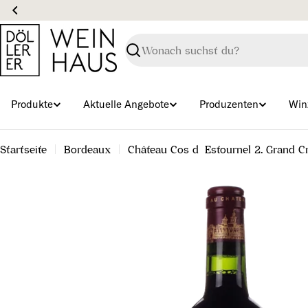
Zum
Inhalt
springen
Suchen
Produkte
Aktuelle Angebote
Produzenten
Win
Startseite
Bordeaux
Château Cos d´Estournel 2. Grand C