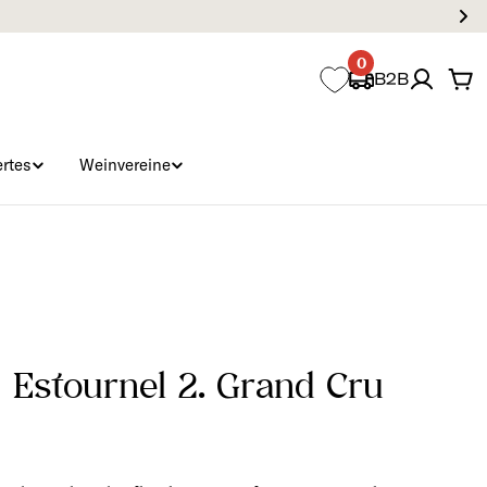
0
B2B
Wa
rtes
Weinvereine
´Estournel 2. Grand Cru