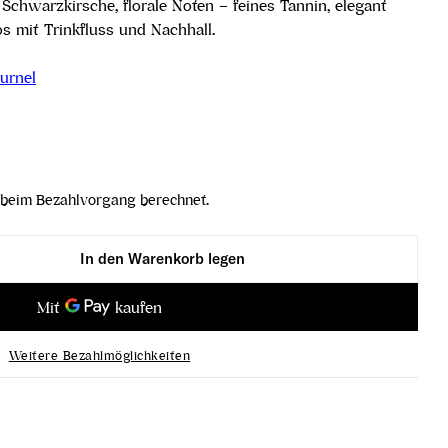
Schwarzkirsche, florale Noten – feines Tannin, elegant
Cos mit Trinkfluss und Nachhall.
urnel
beim Bezahlvorgang berechnet.
In den Warenkorb legen
d´Estournel 2. Grand Cru Classé 2021 verringern
teau Cos d´Estournel 2. Grand Cru Classé 2021 erh
Weitere Bezahlmöglichkeiten