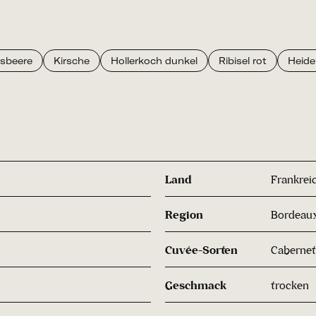
isbeere
Kirsche
Hollerkoch dunkel
Ribisel rot
Heide
Land
Frankrei
Region
Bordeau
Cuvée-Sorten
Cabernet
Geschmack
trocken