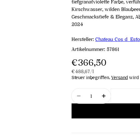
tiefgranatviolette Farbe, verf
Kirschwasser, wilden Blaubee
Geschmackstiefe & Eleganz, Ab
2024
Hersteller:
Chateau Cos d´Esto
Artikelnummer:
57861
Regulärer
€366,50
Stückpreis
pro
€488,67
/
l
Preis
Steuer inbegriffen.
Versand
wird 
Menge
Menge für Château Cos 
Menge für Châ