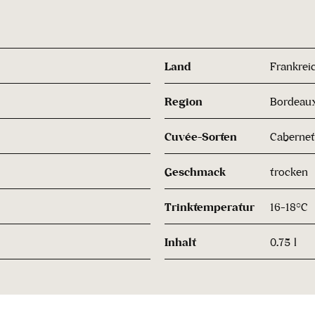
Land
Frankrei
Region
Bordeau
Cuvée-Sorten
Cabernet
Geschmack
trocken
Trinktemperatur
16-18°C
Inhalt
0.75 l