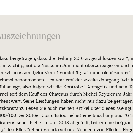
Auszeichnungen
dazu beigetragen, dass die Reifung 2016 abgeschlossen war“, 
hr wichtig, auf die Nässe im Juni nicht überzureagieren und n
er wir mussten beim Merlot vorsichtig sein und nicht zu spät e
t einmal schönmachen – es war erst der zweite Jahrgang. Wir
lanlage, also haben wir die Kontrolle.“ Arangoits und sein Te
nel seit dem Kauf des Châteaus durch Michel Reybier im Jahr 2
enswert. Seine Leistungen haben nicht nur dazu beigetragen,
tskonstanz. Lesen Sie auch meinen Artikel über dieses Weingut
 100/100 Der 2016er Cos d'Estournel ist eine Mischung aus 76
ranzösischer Eiche. Im Juli 2018 abgefüllt, hat er eine tiefgr
gibt den Blick frei auf wunderschöne Nuancen von Flieder, Hag