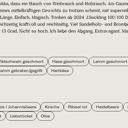
ka, dazu ein Hauch von Weihrauch und Holzrauch. Am Gaumen is
nes mittelkräftigen Gewichts zu trotzen scheint, mit superreif
ge. Einfach. Magisch. Trinken ab 2024 J.Suckling 100/100 Dies
chzeitig kraftvoll und reichhaltig. Viel Sandelholz- und Brom
 13 Grad. Nicht so hoch. Ich liebe den Abgang. Extravagant. Ma
ildschwein geschmort
Hase geschmort
Lamm geschmort
Lamm gebraten/gegrillt
Hartkäse
is I Johannisbeere
Kirsche
Ribisel rot
Heidelbeere
t
Liebstöckel
Olive