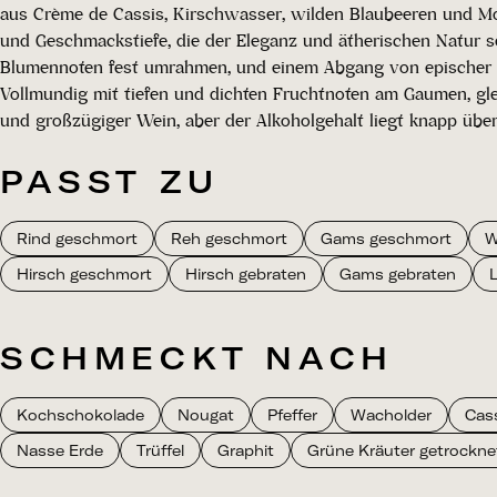
aus Crème de Cassis, Kirschwasser, wilden Blaubeeren und Mok
und Geschmackstiefe, die der Eleganz und ätherischen Natur sei
Blumennoten fest umrahmen, und einem Abgang von epischer Län
Vollmundig mit tiefen und dichten Fruchtnoten am Gaumen, glei
und großzügiger Wein, aber der Alkoholgehalt liegt knapp über
PASST ZU
Rind geschmort
Reh geschmort
Gams geschmort
W
Hirsch geschmort
Hirsch gebraten
Gams gebraten
SCHMECKT NACH
Kochschokolade
Nougat
Pfeffer
Wacholder
Cass
Nasse Erde
Trüffel
Graphit
Grüne Kräuter getrockne