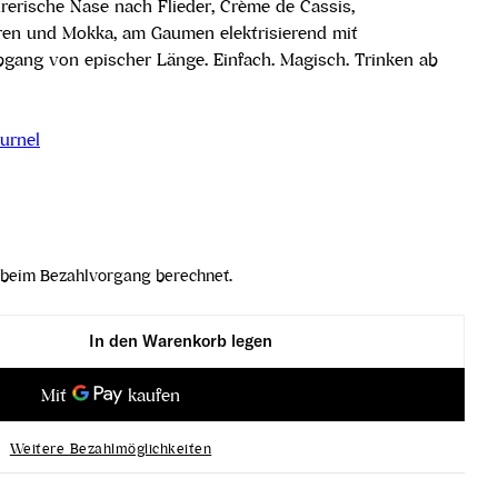
ührerische Nase nach Flieder, Crème de Cassis,
ren und Mokka, am Gaumen elektrisierend mit
gang von epischer Länge. Einfach. Magisch. Trinken ab
urnel
beim Bezahlvorgang berechnet.
In den Warenkorb legen
d´Estournel 2. Grand Cru Classé 2016 verringern
teau Cos d´Estournel 2. Grand Cru Classé 2016 erh
Weitere Bezahlmöglichkeiten