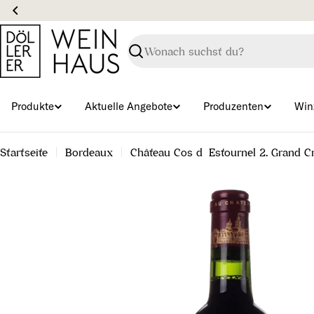
Zum
Inhalt
springen
Suchen
Produkte
Aktuelle Angebote
Produzenten
Win
Startseite
Bordeaux
Château Cos d´Estournel 2. Grand C