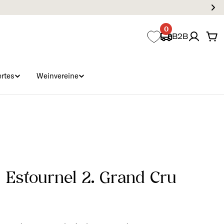
0
B2B
Wa
rtes
Weinvereine
´Estournel 2. Grand Cru