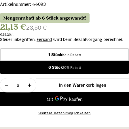
Artikelnummer:
44093
Mengenrabatt ab 6 Stück angewandt!
21,15 €
23,50 €
Stückpreis
pro
€28,20
/
l
Steuer inbegriffen.
Versand
wird beim Bezahlvorgang berechnet.
1 Stück
Kein Rabatt
6 Stück
10% Rabatt
Menge
In den Warenkorb legen
Menge für Chandon Spritz Orange Peel &amp; Spic
Menge für Chandon Spritz Orange Peel 
Weitere Bezahlmöglichkeiten