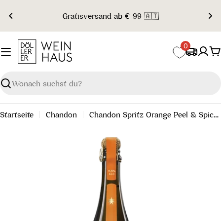
Zum
Gratisversand ab € 99 🇦🇹
Inhalt
springen
0
W
Suchen
Startseite
Chandon
Chandon Spritz Orange Peel & Spices