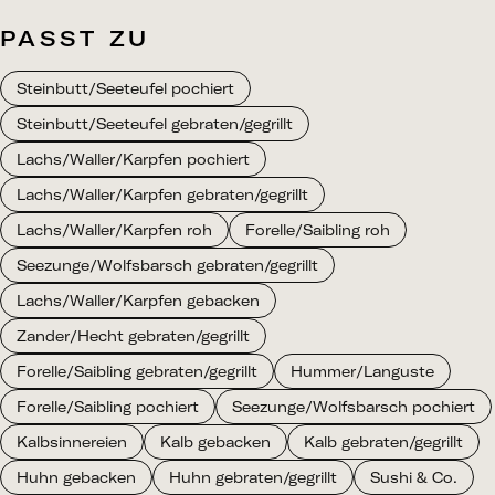
PASST ZU
Steinbutt/Seeteufel pochiert
Steinbutt/Seeteufel gebraten/gegrillt
Lachs/Waller/Karpfen pochiert
Lachs/Waller/Karpfen gebraten/gegrillt
Lachs/Waller/Karpfen roh
Forelle/Saibling roh
Seezunge/Wolfsbarsch gebraten/gegrillt
Lachs/Waller/Karpfen gebacken
Zander/Hecht gebraten/gegrillt
Forelle/Saibling gebraten/gegrillt
Hummer/Languste
Forelle/Saibling pochiert
Seezunge/Wolfsbarsch pochiert
Kalbsinnereien
Kalb gebacken
Kalb gebraten/gegrillt
Huhn gebacken
Huhn gebraten/gegrillt
Sushi & Co.