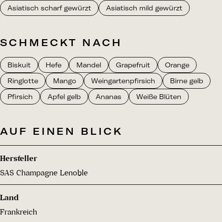
Asiatisch scharf gewürzt
Asiatisch mild gewürzt
SCHMECKT NACH
Biskuit
Hefe
Mandel
Grapefruit
Orange
Ringlotte
Mango
Weingartenpfirsich
Birne gelb
Pfirsich
Apfel gelb
Ananas
Weiße Blüten
AUF EINEN BLICK
Hersteller
SAS Champagne Lenoble
Land
Frankreich