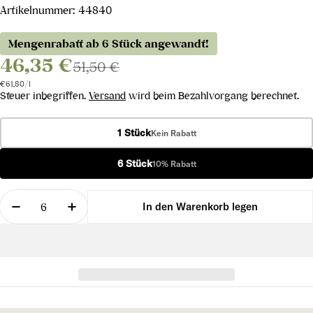
Artikelnummer:
44840
Mengenrabatt ab 6 Stück angewandt!
46,35 €
51,50 €
Stückpreis
pro
€61,80
/
l
Steuer inbegriffen.
Versand
wird beim Bezahlvorgang berechnet.
1 Stück
Kein Rabatt
6 Stück
10% Rabatt
Menge
In den Warenkorb legen
Menge für Champagne Brut Intense &quot;mag20&
Menge für Champagne Brut Intense &qu