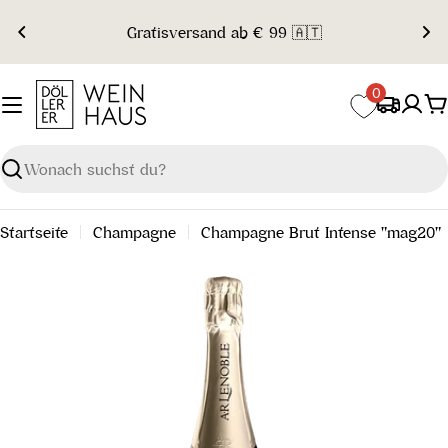
Zum
Gratisversand ab € 99 🇦🇹
Inhalt
springen
0
W
Suchen
Startseite
Champagne
Champagne Brut Intense "mag20"