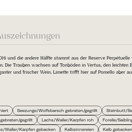
Auszeichnungen
 und die andere Hälfte stammt aus der Reserve Perpétuelle 
llen. Die Trauben wachsen auf Tonböden in Vertus, den leicht
ganter und frischer Wein. Limette trifft hier auf Pomello aber
iert
Seezunge/Wolfsbarsch gebraten/gegrillt
Steinbutt/Se
gebraten/gegrillt
Lachs/Waller/Karpfen roh
Forelle/Saiblin
s/Waller/Karpfen gebacken
Kalbsinnereien
Kalb gebacke