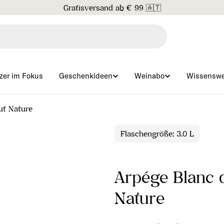
Gratisversand ab € 99 🇦🇹
zer im Fokus
Geschenkideen
Weinabo
Wissenswe
ut Nature
Flaschengröße: 3.0 L
Arpége Blanc d
Nature