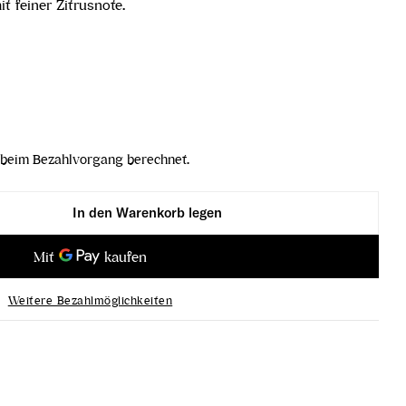
 feiner Zitrusnote.
beim Bezahlvorgang berechnet.
In den Warenkorb legen
 de Blancs 1er Cru Brut Nature verringern
ége Blanc de Blancs 1er Cru Brut Nature erhöhen
Weitere Bezahlmöglichkeiten