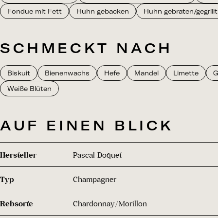
Fondue mit Fett
Huhn gebacken
Huhn gebraten/gegrillt
SCHMECKT NACH
Biskuit
Bienenwachs
Hefe
Mandel
Limette
G
Weiße Blüten
AUF EINEN BLICK
Hersteller
Pascal Doquet
Typ
Champagner
Rebsorte
Chardonnay/Morillon