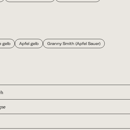
e gelb
Apfel gelb
Granny Smith (Apfel Sauer)
ch
gne