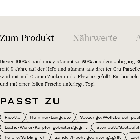
Zum Produkt
Nährwerte
Dieser 100% Chardonnay stammt zu 50% aus dem Jahrgang 2016
reift 5 Jahre auf der Hefe und stammt aus drei 1er Cru Parze
wird mit null Gramm Zucker in die Flasche gefüllt. Ein hochele
und mit einer tollen Frische unterlegt. Top!
PASST ZU
Risotto
Hummer/Languste
Seezunge/Wolfsbarsch poch
Lachs/Waller/Karpfen gebraten/gegrillt
Steinbutt/Seeteufel 
Forelle/Saibling roh
Zander/Hecht gebraten/gegrillt
Lach