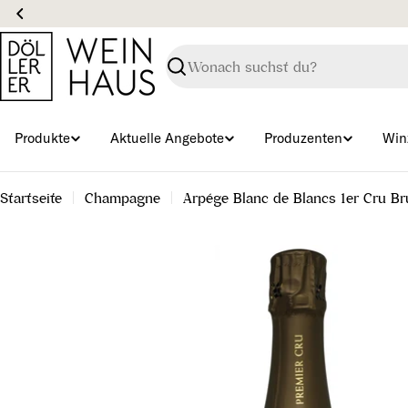
Zum
Inhalt
springen
Suchen
Produkte
Aktuelle Angebote
Produzenten
Win
Startseite
Champagne
Arpége Blanc de Blancs 1er Cru Br