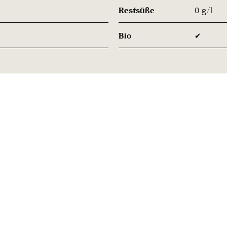
Restsüße
0 g/l
Bio
✔