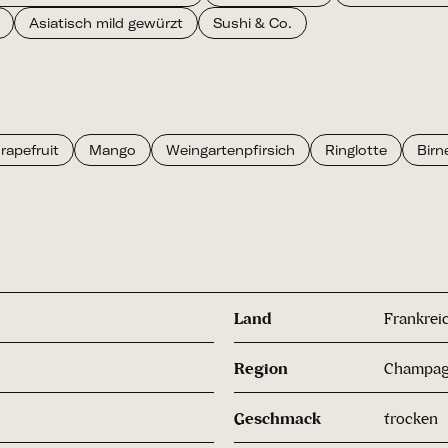
Asiatisch mild gewürzt
Sushi & Co.
rapefruit
Mango
Weingartenpfirsich
Ringlotte
Birn
Land
Frankrei
Region
Champa
Geschmack
trocken