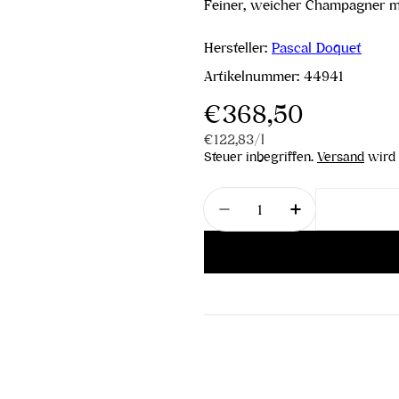
Feiner, weicher Champagner mit
Hersteller:
Pascal Doquet
Artikelnummer:
44941
Regulärer
€368,50
Stückpreis
pro
€122,83
/
l
Preis
Steuer inbegriffen.
Versand
wird 
Menge
Menge für Arpége Blanc
Menge für Arp