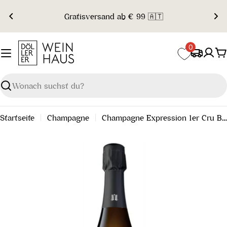
Zum
Gratisversand ab € 99 🇦🇹
Inhalt
springen
0
W
Suchen
Startseite
Champagne
Champagne Expression 1er Cru Brut