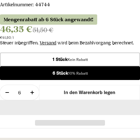
Artikelnummer:
44744
Mengenrabatt ab 6 Stück angewandt!
46,35 €
51,50 €
Stückpreis
pro
€61,80
/
l
Steuer inbegriffen.
Versand
wird beim Bezahlvorgang berechnet.
1 Stück
Kein Rabatt
6 Stück
10% Rabatt
Menge
In den Warenkorb legen
Menge für Champagne Expression 1er Cru Brut ver
Menge für Champagne Expression 1er Cr