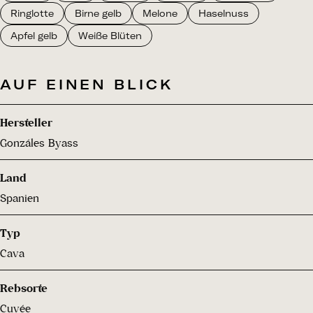
Ringlotte
Birne gelb
Melone
Haselnuss
Apfel gelb
Weiße Blüten
AUF EINEN BLICK
Hersteller
Gonzáles Byass
Land
Spanien
Typ
Cava
Rebsorte
Cuvée