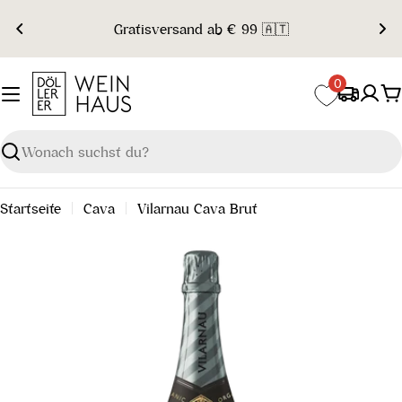
Zum
Gratisversand ab € 99 🇦🇹
Inhalt
springen
0
W
Suchen
Startseite
Cava
Vilarnau Cava Brut