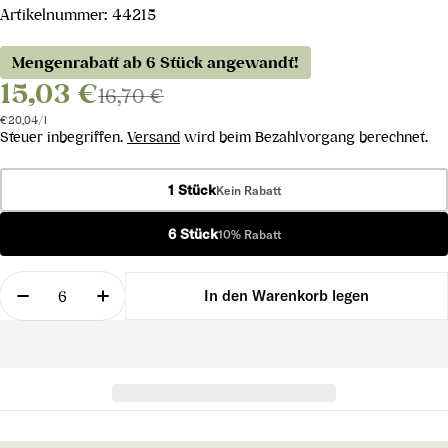
Artikelnummer:
44215
Mengenrabatt ab 6 Stück angewandt!
15,03 €
16,70 €
Stückpreis
pro
€20,04
/
l
Steuer inbegriffen.
Versand
wird beim Bezahlvorgang berechnet.
1 Stück
Kein Rabatt
6 Stück
10% Rabatt
Menge
In den Warenkorb legen
Menge für Vilarnau Cava Brut verringern
Menge für Vilarnau Cava Brut erhöhen