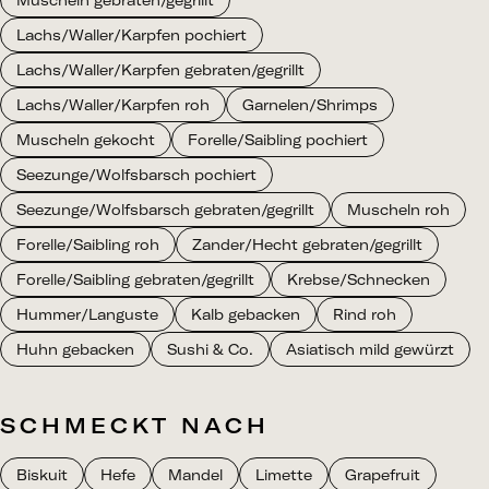
Muscheln gebraten/gegrillt
Lachs/Waller/Karpfen pochiert
Lachs/Waller/Karpfen gebraten/gegrillt
Lachs/Waller/Karpfen roh
Garnelen/Shrimps
Muscheln gekocht
Forelle/Saibling pochiert
Seezunge/Wolfsbarsch pochiert
Seezunge/Wolfsbarsch gebraten/gegrillt
Muscheln roh
Forelle/Saibling roh
Zander/Hecht gebraten/gegrillt
Forelle/Saibling gebraten/gegrillt
Krebse/Schnecken
Hummer/Languste
Kalb gebacken
Rind roh
Huhn gebacken
Sushi & Co.
Asiatisch mild gewürzt
SCHMECKT NACH
Biskuit
Hefe
Mandel
Limette
Grapefruit