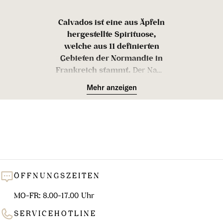
l
u
Calvados ist eine aus Äpfeln
n
hergestellte Spirituose,
welche aus 11 definierten
g
Gebieten der Normandie in
:
Frankreich stammt.
Der Name
kommt von der gleichnamigen
Mehr anzeigen
Region Calvados, der
Ursprungsregion der Calvados
Herstellung. Für die
Herstellung von Calvados
werden die Äpfel eingemaischt
und dann auf natürlichen Wege
zu Apfelwein mit einem
ÖFFNUNGSZEITEN
Mindestalkoholgehalt von 4,5%
ohne Zuckerzusatz hergestellt.
MO-FR: 8.00-17.00 Uhr
Nach der Gärung wird der
Apfelwein, welcher zur
SERVICEHOTLINE