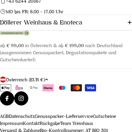
+43 6244 20567
zunehmendem Alter Aroma,
Geschmack, Textur und
MO bis FR: 8.00 - 17.00 Uhr
Aussehen. Die
Döllerer Weinhaus & Enoteca
Altersbezeichnungen lauten: VO
(vier Jahre), VSOP (über fünf
Jahre) und X.O. (extra Old,
ab
€ 99,00
in Österreich & ab
€ 199,00
nach Deutschland
mehr als sechs Jahre).
(ausgenommen Genusspackerl, Degustationspakete und
Gutscheinkarterl)
L
Österreich (EUR €)
a
Zahlungsmethoden
n
d
Facebook
Instagram
/
AGB
Datenschutz
Genusspacker-Lieferservice
Gutscheine
R
Impressum
Kontakt
Rückgabe
Team Weinhaus
e
Versand & Zahlung
Bio-Kontrollnummer: AT BIO 501