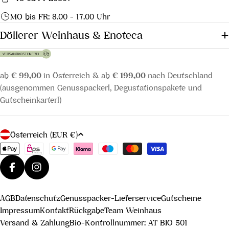
MO bis FR: 8.00 - 17.00 Uhr
Döllerer Weinhaus & Enoteca
ab
€ 99,00
in Österreich & ab
€ 199,00
nach Deutschland
(ausgenommen Genusspackerl, Degustationspakete und
Gutscheinkarterl)
L
Österreich (EUR €)
a
Zahlungsmethoden
n
d
Facebook
Instagram
/
AGB
Datenschutz
Genusspacker-Lieferservice
Gutscheine
R
Impressum
Kontakt
Rückgabe
Team Weinhaus
e
Versand & Zahlung
Bio-Kontrollnummer: AT BIO 501
g