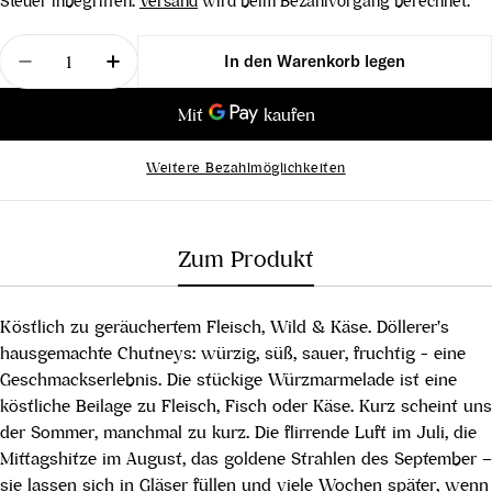
Steuer inbegriffen.
Versand
wird beim Bezahlvorgang berechnet.
Menge
In den Warenkorb legen
Menge für Zwetschken-Chutney, 110 ml verringer
Menge für Zwetschken-Chutney, 110 ml 
Weitere Bezahlmöglichkeiten
Zum Produkt
Köstlich zu geräuchertem Fleisch, Wild & Käse. Döllerer's
hausgemachte Chutneys: würzig, süß, sauer, fruchtig - eine
Geschmackserlebnis. Die stückige Würzmarmelade ist eine
köstliche Beilage zu Fleisch, Fisch oder Käse. Kurz scheint uns
der Sommer, manchmal zu kurz. Die flirrende Luft im Juli, die
Mittagshitze im August, das goldene Strahlen des September –
sie lassen sich in Gläser füllen und viele Wochen später, wenn