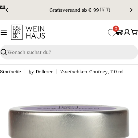
Zum
Gratisversand ab € 99 🇦🇹
Inhalt
springen
0
W
Suchen
Startseite
by Döllerer
Zwetschken-Chutney, 110 ml