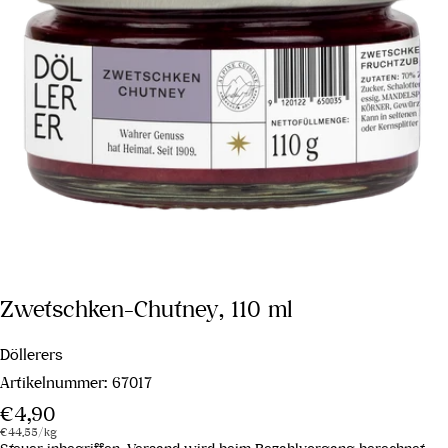
Zwetschken-Chutney, 110 ml
Döllerers
Artikelnummer:
67017
Regulärer
€4,90
Stückpreis
pro
Preis
€44,55
/
kg