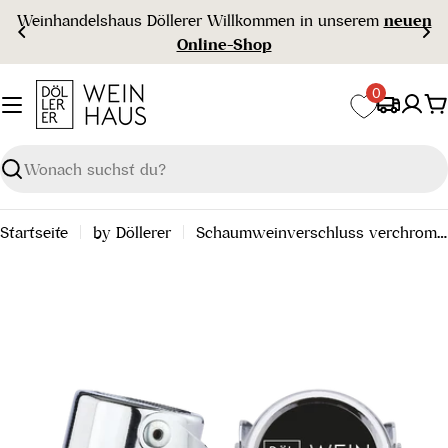
Zum
Weinhandelshaus Döllerer Willkommen in unserem
neuen
Inhalt
Online-Shop
springen
0
W
Suchen
Startseite
by Döllerer
Schaumweinverschluss verchromt, 1 Stück