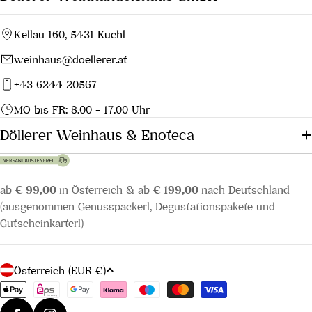
Kellau 160, 5431 Kuchl
weinhaus@doellerer.at
+43 6244 20567
MO bis FR: 8.00 - 17.00 Uhr
Döllerer Weinhaus & Enoteca
ab
€ 99,00
in Österreich & ab
€ 199,00
nach Deutschland
(ausgenommen Genusspackerl, Degustationspakete und
Gutscheinkarterl)
L
Österreich (EUR €)
a
Zahlungsmethoden
n