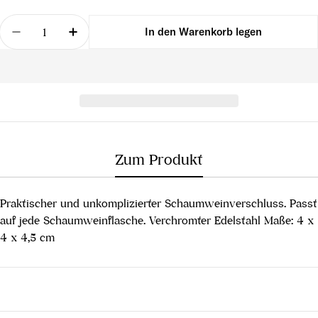
Menge
In den Warenkorb legen
Menge für Schaumweinverschluss verchromt, 1 Stü
Menge für Schaumweinverschluss verchr
Zum Produkt
Praktischer und unkomplizierter Schaumweinverschluss. Passt
auf jede Schaumweinflasche. Verchromter Edelstahl Maße: 4 x
4 x 4,5 cm