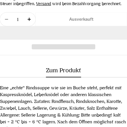
Preis
Steuer inbegriffen.
Versand
wird beim Bezahlvorgang berechnet.
Menge
Ausverkauft
Menge für Rinderconsommé, 580 ml verringern
Menge für Rinderconsommé, 580 ml erh
Zum Produkt
Eine „echte“ Rindssuppe wie sie im Buche steht, perfekt mit
Kaspressknödel, Leberknödel oder anderen klassischen
Suppeneinlagen. Zutaten: Rindfleisch, Rindsknochen, Karotte,
Zwiebel, Lauch, Sellerie, Gewürze, Kräuter, Salz Enthaltene
Allergene: Sellerie Lagerung & Kühlung: Bitte unbedingt kalt
bei + 2 °C bis + 6 °C lagern. Nach dem Öffnen möglichst rasch