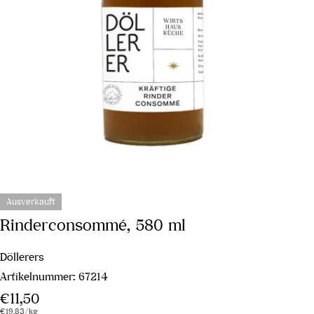
Ausverkauft
Rinderconsommé, 580 ml
Döllerers
Artikelnummer:
67214
Regulärer
€11,50
Stückpreis
pro
€19,83
/
kg