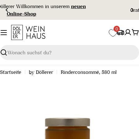
Zum
Gratisversand ab € 99 🇦🇹
Inhalt
springen
0
W
Suchen
Startseite
by Döllerer
Rinderconsommé, 580 ml