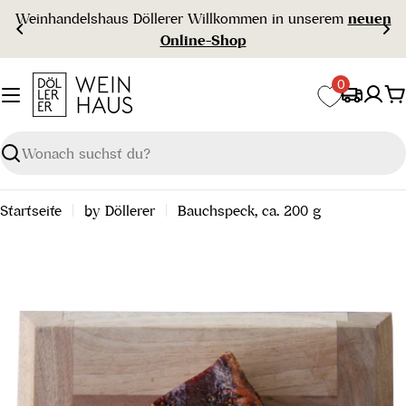
Zum
Weinhandelshaus Döllerer Willkommen in unserem
neuen
Inhalt
Online-Shop
springen
0
W
Suchen
Startseite
by Döllerer
Bauchspeck, ca. 200 g