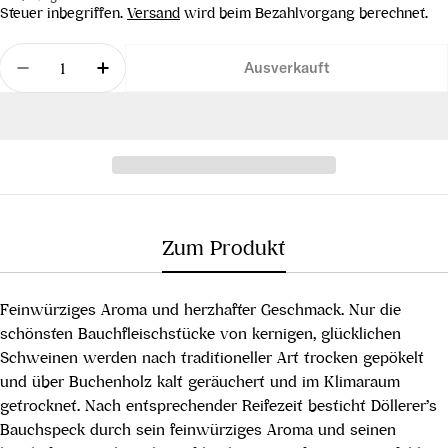
Preis
Steuer inbegriffen.
Versand
wird beim Bezahlvorgang berechnet.
Menge
Ausverkauft
Menge für Bauchspeck, ca. 200 g verringern
Menge für Bauchspeck, ca. 200 g erhöh
Zum Produkt
Feinwürziges Aroma und herzhafter Geschmack. Nur die
schönsten Bauchfleischstücke von kernigen, glücklichen
Schweinen werden nach traditioneller Art trocken gepökelt
und über Buchenholz kalt geräuchert und im Klimaraum
getrocknet. Nach entsprechender Reifezeit besticht Döllerer’s
Bauchspeck durch sein feinwürziges Aroma und seinen