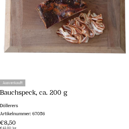
Ausverkauft
Bauchspeck, ca. 200 g
Döllerers
Artikelnummer:
67056
Regulärer
€8,50
Stückpreis
pro
€42,50
/
kg