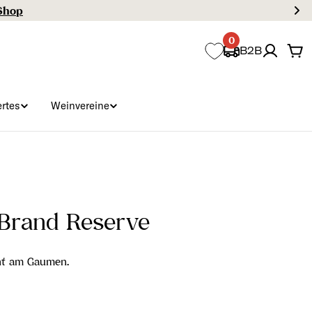
0
B2B
Wa
rtes
Weinvereine
 Brand Reserve
cht am Gaumen.