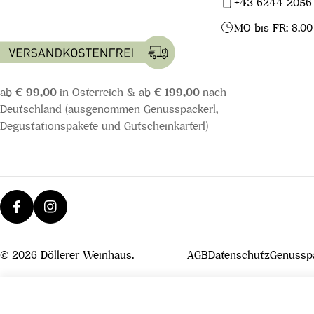
+43 6244 2056
MO bis FR: 8.00
ab
€ 99,00
in Österreich & ab
€ 199,00
nach
Deutschland (ausgenommen Genusspackerl,
Degustationspakete und Gutscheinkarterl)
Facebook
Instagram
© 2026
Döllerer Weinhaus
.
AGB
Datenschutz
Genusspa
Rote Williams Brand Reserve