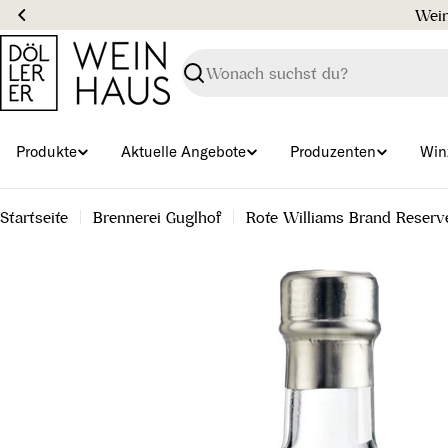
Zum
Inhalt
springen
Suchen
Produkte
Aktuelle Angebote
Produzenten
Win
Startseite
Brennerei Guglhof
Rote Williams Brand Reserv