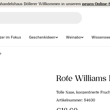
Gratisversand ab € 99 🇦🇹
zer im Fokus
Geschenkideen
Weinabo
Wissenswe
e
Rote Williams
Tolle Nase, konzentrierte Fru
Artikelnummer:
54630