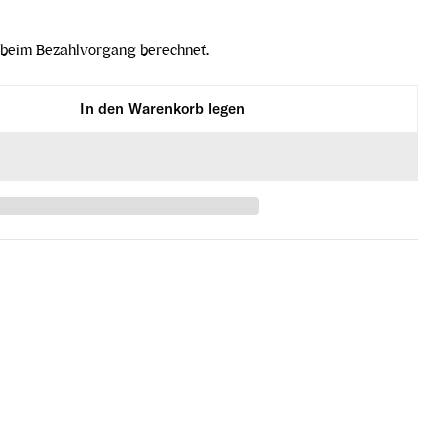
beim Bezahlvorgang berechnet.
In den Warenkorb legen
s Brand Reserve verringern
te Williams Brand Reserve erhöhen