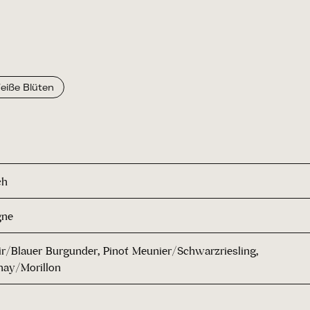
eiße Blüten
ch
gne
ir/Blauer Burgunder, Pinot Meunier/Schwarzriesling,
ay/Morillon