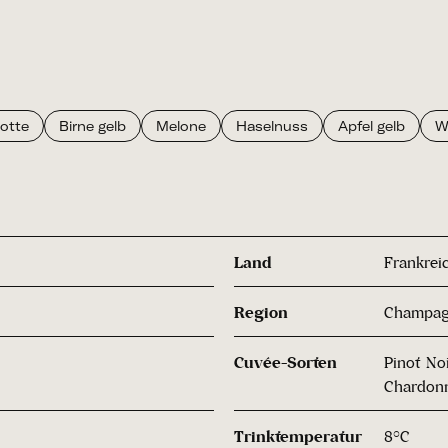
lotte
Birne gelb
Melone
Haselnuss
Apfel gelb
W
Land
Frankrei
Region
Champa
Cuvée-Sorten
Pinot No
Chardonn
Trinktemperatur
8°C