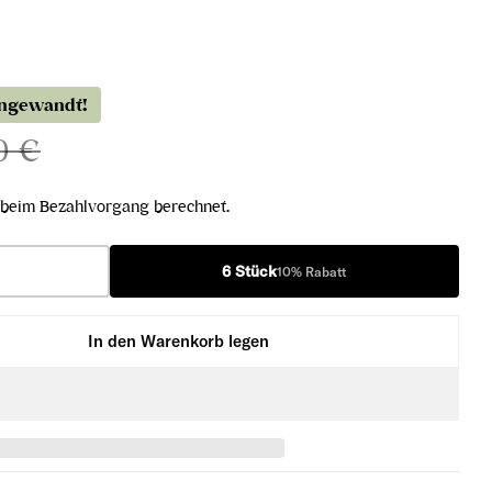
angewandt!
0 €
beim Bezahlvorgang berechnet.
6 Stück
10% Rabatt
In den Warenkorb legen
 verringern
ut Réserve erhöhen