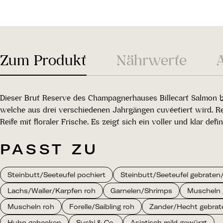
Zum Produkt
Nährwerte
Dieser Brut Reserve des Champagnerhauses Billecart Salmon be
welche aus drei verschiedenen Jahrgängen cuvéetiert wird. Ref
Reife mit floraler Frische. Es zeigt sich ein voller und klar de
PASST ZU
Steinbutt/Seeteufel pochiert
Steinbutt/Seeteufel gebraten/g
Lachs/Waller/Karpfen roh
Garnelen/Shrimps
Muscheln 
Muscheln roh
Forelle/Saibling roh
Zander/Hecht gebraten
Huhn gebacken
Sushi & Co.
Asiatisch mild gewürzt