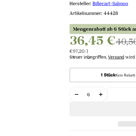
Hersteller:
Billecart-Salmon
Artikelnummer:
44428
Mengenrabatt ab 6 Stück 
36,45 €
40,5
Stückpreis
pro
€97,20
/
l
Steuer inbegriffen.
Versand
wird 
1 Stück
Kein Rabatt
Menge
Menge für Brut Réserve
Menge für Br