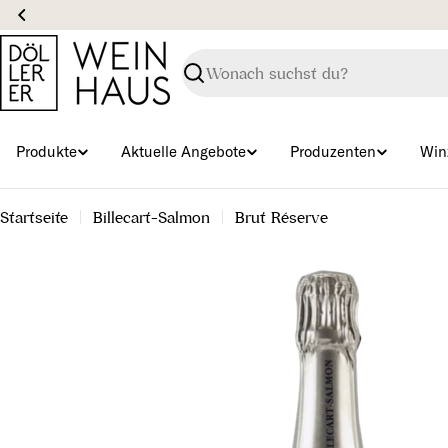
Zum
Inhalt
springen
Suchen
Produkte
Aktuelle Angebote
Produzenten
Win
Startseite
Billecart-Salmon
Brut Réserve