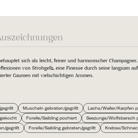
Auszeichnungen
hauptet sich als leicht, feiner und harmonischer Champagner.
lexionen von Strohgelb, eine Finesse durch seine langsam aufs
finierter Gaumen mit vielschichtigen Aromen.
egrillt
Muscheln gebraten/gegrillt
Lachs/Waller/Karpfen p
gekocht
Forelle/Saibling pochiert
Seezunge/Wolfsbarsch p
/gegrillt
Forelle/Saibling gebraten/gegrillt
Krebse/Schnec