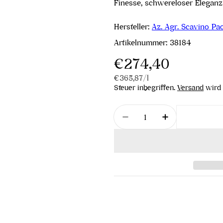
Finesse, schwereloser Eleganz
Hersteller:
Az. Agr. Scavino Pa
Artikelnummer:
38184
Regulärer
€274,40
Stückpreis
pro
€365,87
/
l
Preis
Steuer inbegriffen.
Versand
wird 
Menge
Menge für Barolo Rocch
Menge für Bar