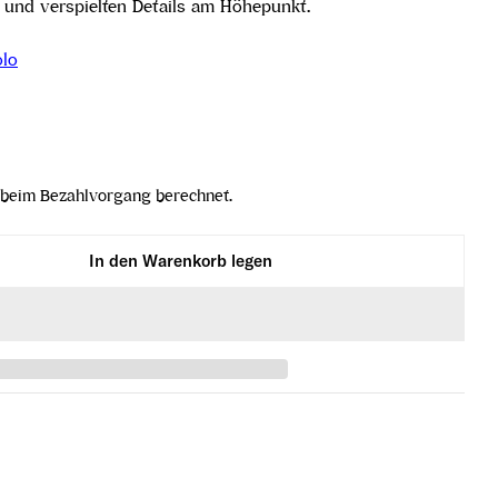
 und verspielten Details am Höhepunkt.
olo
beim Bezahlvorgang berechnet.
In den Warenkorb legen
e dell´Annunziata Riserva 2015 verringern
olo Rocche dell´Annunziata Riserva 2015 erhöhen