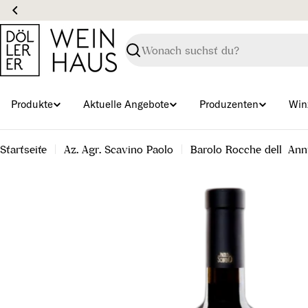
Zum
Inhalt
springen
Suchen
Produkte
Aktuelle Angebote
Produzenten
Win
Startseite
Az. Agr. Scavino Paolo
Barolo Rocche dell´Ann