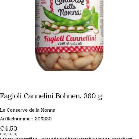
Fagioli Cannelini Bohnen, 360 g
Le Conserve della Nonna
Artikelnummer:
205230
Regulärer
€4,50
Stückpreis
pro
Preis
€12,50
/
kg