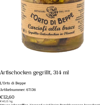
Artischocken gegrillt, 314 ml
L'Orto di Beppe
Artikelnummer:
67136
Regulärer
€12,60
Stückpreis
pro
Preis
€40,13
/
kg