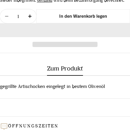
Steuer inbegriffen.
Versand
wird beim Bezahlvorgang berechnet.
Menge
In den Warenkorb legen
Menge für Artischocken gegrillt, 314 ml verringern
Menge für Artischocken gegrillt, 314 ml
Zum Produkt
gegrillte Artischocken eingelegt in bestem Olivenöl
ÖFFNUNGSZEITEN