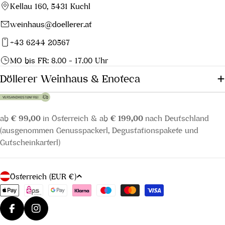
Kellau 160, 5431 Kuchl
weinhaus@doellerer.at
+43 6244 20567
MO bis FR: 8.00 - 17.00 Uhr
Döllerer Weinhaus & Enoteca
ab
€ 99,00
in Österreich & ab
€ 199,00
nach Deutschland
(ausgenommen Genusspackerl, Degustationspakete und
Gutscheinkarterl)
L
Österreich (EUR €)
a
Zahlungsmethoden
n
d
Facebook
Instagram