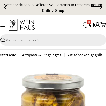
Zum
Weinhandelshaus Döllerer Willkommen in unserem
neuen
Inhalt
Online-Shop
springen
0
W
Suchen
Startseite
Antipasti & Eingelegtes
Artischocken gegrillt, 314 ml